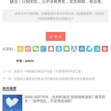
缺点：只招女生，几乎没有男生，女生精致，有点卷。
未经允许不得转载，转载联系作者并注明出处：
机遇教育网
»
韩国前
10院校有哪些优点和缺点？
赞 (
0
)
分享到：
更多
(
0
)
作者：
admin
上一篇
加拿大一年制硕士谁还不知道？可获得3年毕业工签！
下一篇
法国华人服装业总商会与巴黎ISAL学院成功举办毕业服装走秀
相关推荐
2026-2027学年，比利时南北“彻底错峰放假”; 教育部
长：“这种混乱，不是我造成的”