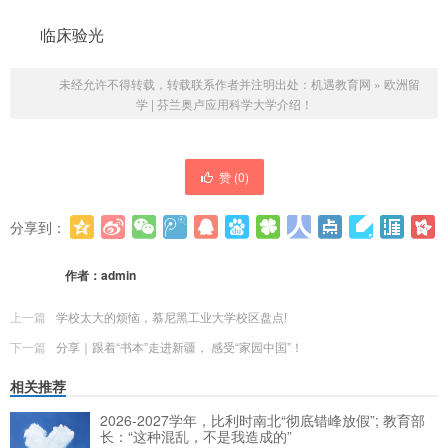
临床验光
未经允许不得转载，转载联系作者并注明出处：
机遇教育网
»
欧洲留
学 | 芬兰奥卢应用科学大学介绍！
赞 (
0
)
分享到：
更多
(
0
)
作者：
admin
上一篇
学校太大的烦恼，慕尼黑工业大学校区盘点!
下一篇
分享｜跟着“书本”走进新疆， 感受“家园中国”！
相关推荐
2026-2027学年，比利时南北“彻底错峰放假”; 教育部
长：“这种混乱，不是我造成的”