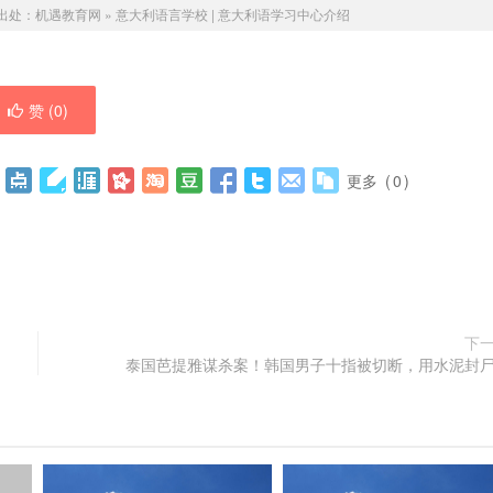
出处：
机遇教育网
»
意大利语言学校 | ​意大利语学习中心介绍
赞 (
0
)
更多
(
0
)
下
泰国芭提雅谋杀案！韩国男子十指被切断，用水泥封