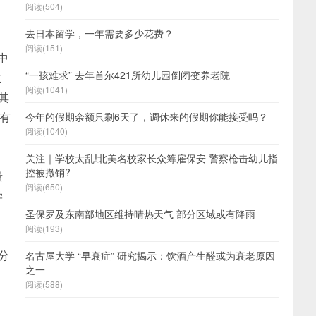
阅读(504)
去日本留学，一年需要多少花费？
阅读(151)
中
“一孩难求” 去年首尔421所幼儿园倒闭变养老院
生
阅读(1041)
其
有
今年的假期余额只剩6天了，调休来的假期你能接受吗？
阅读(1040)
关注｜学校太乱!北美名校家长众筹雇保安 警察枪击幼儿指
控被撤销?
量
阅读(650)
学
圣保罗及东南部地区维持晴热天气 部分区域或有降雨
阅读(193)
0分
名古屋大学 “早衰症” 研究揭示：饮酒产生醛或为衰老原因
之一
阅读(588)