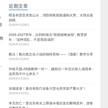
近期文章
橙县布雷亚突发山火，消防彻夜抢险遏制火势，火情全面
容
趋稳
授
2026年4月28日
2026-2027学年，比利时南北“彻底错峰放假”; 教育部
教
长：“这种混乱，不是我造成的”
2026年4月28日
教法｜教出散文化小说的独特意味——《溜索》教学分享
2026年4月28日
，
外校天团+特级教师一对一，建校仅一年交出惊人成绩单：
这所高中什么来头？
2026年4月28日
浓烟滚滚！曼谷有医疗设备大型仓库突发严重火灾！
2026年4月23日
幸无伤亡！普吉岛有水上降落伞项目发生断绳意外，游客
与教练坠海！