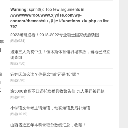
Warning
: sprintf(): Too few arguments in
/www/wwwroot/www.xjydss.com/wp-
content/themes/xiu╓ў╠т1/functions.xiu.php
on line
797
2023考研必看！2018-2022专业硕士国家线趋势图
阅读(934)
5年
可
遇难三人为初中生！佳木斯体育馆坍塌事故，当地已成立
调查组
阅读(750)
语
宓姓氏怎么读？你是念“mì”还是“fú”呢？
阅读(590)
语
试
逾5000食客不归还托盘餐具收警告信 九人重罚被罚款
阅读(613)
小学语文常考主谓短语，动宾短语及后补短语
阅读(1019)
山西省近五年本科录取分数线汇总，收藏！