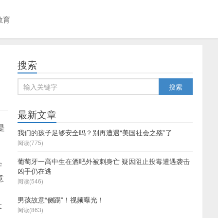
教育
搜索
最新文章
是
我们的孩子足够安全吗？别再遭遇“美国社会之殇”了
阅读(775)
葡萄牙一高中生在酒吧外被刺身亡 疑因阻止投毒遭遇袭击
学
凶手仍在逃
意
阅读(546)
男孩故意“侧踢”！视频曝光！
大
阅读(863)