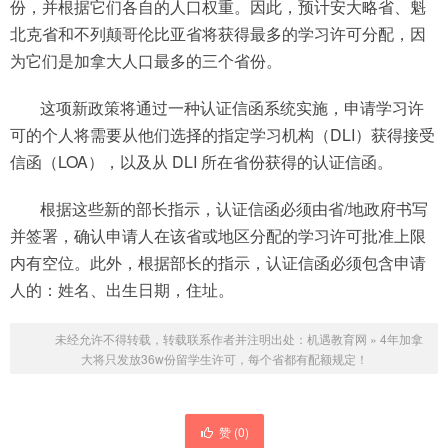
份，并根据它们各自的人口权重。因此，预计安大略省、魁
北克省和不列颠哥伦比亚省将获得最多的学习许可分配，因
为它们是加拿大人口最多的三个省份。
这项新政策将通过一种认证信函系统实施，申请学习许
可的个人将需要从他们选择的指定学习机构（DLI）获得接受
信函（LOA），以及从 DLI 所在省份获得的认证信函。
根据这些新的部长指示，认证信函必须由省/地政府书写
并签署，确认申请人在该省或地区分配的学习许可批准上限
内有空位。此外，根据部长的指示，认证信函必须包含申请
人的：姓名、出生日期，住址。
未经允许不得转载，转载联系作者并注明出处：
机遇教育网
»
4年加拿
大将只发放36w份留学生许可，每个省都有配额规定！
赞 (
0
)