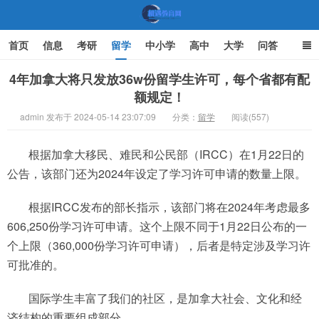
首页
信息
考研
留学
中小学
高中
大学
问答
文化
家庭教育
4年加拿大将只发放36w份留学生许可，每个省都有配
额规定！
机遇教育网
admin 发布于 2024-05-14 23:07:09
分类：
留学
阅读(557)
根据加拿大移民、难民和公民部（IRCC）在1月22日的
公告，该部门还为2024年设定了学习许可申请的数量上限。
根据IRCC发布的部长指示，该部门将在2024年考虑最多
606,250份学习许可申请。这个上限不同于1月22日公布的一
个上限（360,000份学习许可申请），后者是特定涉及学习许
可批准的。
国际学生丰富了我们的社区，是加拿大社会、文化和经
济结构的重要组成部分。