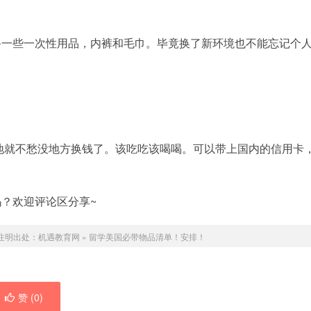
备一些一次性用品，内裤和毛巾。毕竟换了新环境也不能忘记个
了当地就不愁没地方换钱了。该吃吃该喝喝。可以带上国内的信用卡
？欢迎评论区分享~
注明出处：
机遇教育网
»
留学美国必带物品清单！安排！
赞 (
0
)