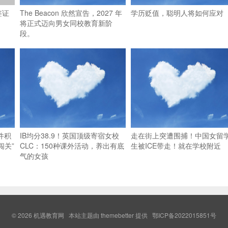
签证
The Beacon 欣然宣告，2027 年
学历贬值，聪明人将如何应对
将正式迈向男女同校教育新阶
段。
件积
IB均分38.9！英国顶级寄宿女校
走在街上突遭围捕！中国女留
闯关”
CLC：150种课外活动，养出有底
生被ICE带走！就在学校附近
气的女孩
© 2026
机遇教育网
本站主题由
themebetter
提供 鄂ICP备2022015851号