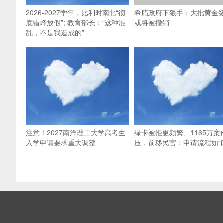
2026-2027学年，比利时南北“彻
希腊政府下狠手：大批黄金
底错峰放假”; 教育部长：“这种混
或将被撤销
乱，不是我造成的”
注意！2027南洋理工大学高考生
绿卡被拒更频繁、1165万案
入学申请要求重大调整
压，前移民官：申请流程如“