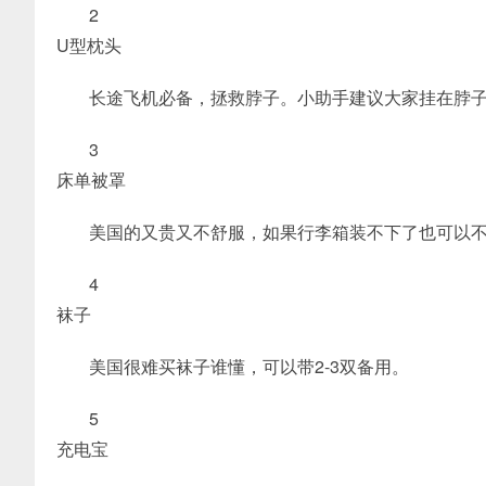
2
U型枕头
长途飞机必备，拯救脖子。小助手建议大家挂在脖
3
床单被罩
美国的又贵又不舒服，如果行李箱装不下了也可以
4
袜子
美国很难买袜子谁懂，可以带2-3双备用。
5
充电宝