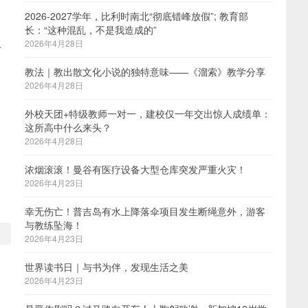
2026-2027学年，比利时南北“彻底错峰放假”; 教育部
长：“这种混乱，不是我造成的”
人
2026年4月28日
教法｜教出散文化小说的独特意味——《溜索》教学分享
2026年4月28日
外校天团+特级教师一对一，建校仅一年交出惊人成绩单：
这所高中什么来头？
2026年4月28日
，
浓烟滚滚！曼谷有医疗设备大型仓库突发严重火灾！
2026年4月23日
幸无伤亡！普吉岛有水上降落伞项目发生断绳意外，游客
与教练坠海！
2026年4月23日
世界读书日｜与书为伴，发现生活之美
2026年4月23日