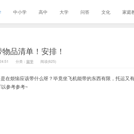
学
中小学
高中
大学
问答
文化
家庭
带物品清单！安排！
24:51
分类：
留学
阅读(625)
不是在烦恼应该带什么呀？毕竟坐飞机能带的东西有限，托运又
以参考参考~
。