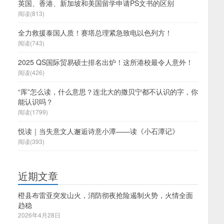
英国、香港、新加坡和美国留学申请PS文书的区别
阅读(813)
全力救援泰国人质！赛塔总理紧急致电以色列方！
阅读(743)
2025 QS国际贸易硕士排名出炉！这所港校最令人意外！
阅读(426)
“厍”怎么读，什么意思？连北大的撒贝宁都不认识的字，你
能认识吗？
阅读(1799)
。
悦读｜当失意文人邂逅诗意小潭——读《小石潭记》
阅读(393)
近期文章
橙县布雷亚突发山火，消防彻夜抢险遏制火势，火情全面
趋稳
2026年4月28日