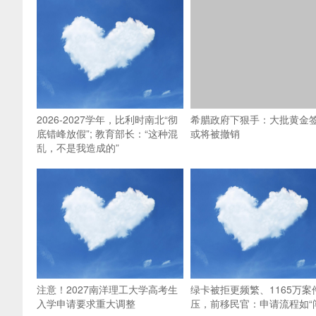
2026-2027学年，比利时南北“彻
希腊政府下狠手：大批黄金
底错峰放假”; 教育部长：“这种混
或将被撤销
乱，不是我造成的”
注意！2027南洋理工大学高考生
绿卡被拒更频繁、1165万案
入学申请要求重大调整
压，前移民官：申请流程如“