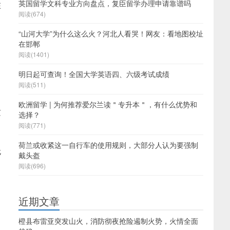
英国留学文科专业方向盘点，复臣留学办理申请靠谱吗
在
阅读(674)
“山河大学”为什么这么火？河北人看哭！网友：看地图校址
在邯郸​
阅读(1401)
明日起可查询！全国大学英语四、六级考试成绩
阅读(511)
欧洲留学 | 为何推荐爱尔兰读＂专升本＂，有什么优势和
这
选择？
阅读(771)
荷兰或收紧这一自行车的使用规则，大部分人认为要强制
无
戴头盔
阅读(696)
近期文章
橙县布雷亚突发山火，消防彻夜抢险遏制火势，火情全面