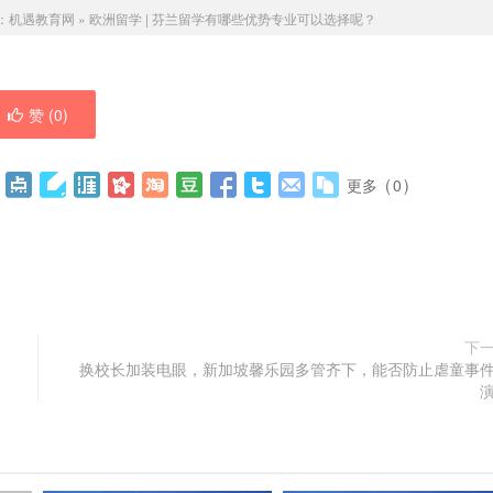
：
机遇教育网
»
欧洲留学 | 芬兰留学有哪些优势专业可以选择呢？
赞 (
0
)
更多
(
0
)
下
换校长加装电眼，新加坡馨乐园多管齐下，能否防止虐童事