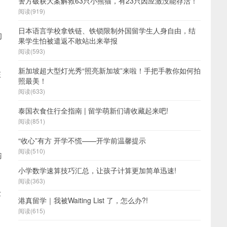
警方破获大案解救63只小熊猫，有23只因应激没能存活！
阅读(919)
日本语言学校拿铁链、铁锁限制外国留学生人身自由，结
的
果学生怕被遣返不敢站出来举报
阅读(593)
新加坡超大型灯光秀“照亮新加坡”来啦！手把手教你如何拍
在
照最美！
阅读(633)
泰国衣食住行全指南 | 留学萌新们请收藏起来吧!
阅读(851)
“收心”有方 开学不慌——开学前温馨提示
阅读(510)
输
小学数学速算技巧汇总，让孩子计算更加简单迅速!
阅读(363)
术
港真留学｜我被Waiting List 了，怎么办?!
阅读(615)