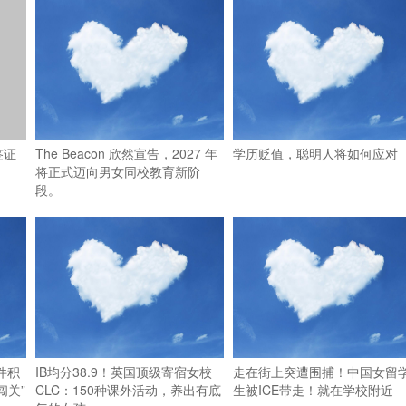
签证
The Beacon 欣然宣告，2027 年
学历贬值，聪明人将如何应对
将正式迈向男女同校教育新阶
段。
件积
IB均分38.9！英国顶级寄宿女校
走在街上突遭围捕！中国女留
闯关”
CLC：150种课外活动，养出有底
生被ICE带走！就在学校附近