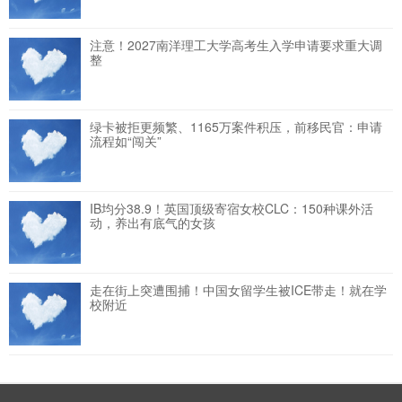
注意！2027南洋理工大学高考生入学申请要求重大调
整
绿卡被拒更频繁、1165万案件积压，前移民官：申请
流程如“闯关”
IB均分38.9！英国顶级寄宿女校CLC：150种课外活
动，养出有底气的女孩
走在街上突遭围捕！中国女留学生被ICE带走！就在学
校附近