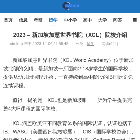
首页
信息
考研
留学
中小学
高中
大学
问答
文化
家庭教育
2023 – 新加坡加慧世界书院（XCL）院校介绍
admin 发布于 2023-11-06 21:55:45
分类：
留学
阅读(941)
机遇教育网
新加坡加慧世界书院（XCL World Academy）位于新加
坡北部的义顺，是新加坡一所面向2-18岁学生的国际学校，
提供从幼儿园课程开始，一直持续到高中阶段的IB国际文凭
连续课程。
值得一提的是，XCL也是新加坡唯一一所为学生提供完
整4大IB课程的国际学校。
XCL涵盖欧美亚不同教育体系的国际认证，认证包括了
IB、WASC（美国西部院校联盟）、CIS（国际学校协会）、
剑桥考试中心、新加坡的教育信托认证、College Board（美