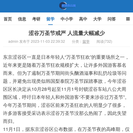
首页
信息
考研
留学
中小学
高中
大学
问答
文化
家庭教育
涩谷万圣节戒严 人流量大幅减少
admin 发布于 2023-11-03 22:39:32
分类：
留学
阅读(732)
机遇教育网
东京涩谷区一直是日本年轻人“万圣节狂欢”的重要场所之一，
近年来更是随着万圣节狂欢规模扩大，让许多外国游客慕名
而来。但为了遏制万圣节期间街头酗酒滋事和乱扔垃圾等问
题，并避免出现类似韩国梨泰院万圣节踩踏事故，今年涩谷
区区长决定从10月28号起至11月1号封锁涩谷车站八公犬周
围区域，呼吁日本年轻人和外国游客“不要来涉谷过万圣节”。
今年万圣节期间，涩谷区前来万圣狂欢的人明显少了很多，
许多游客接受采访表示涩谷万圣节没那么热闹了，因此失望
而归。
11月1日，据东京涩谷区公布数据，在万圣节夜的高峰期，仅