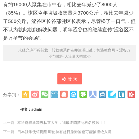
有约15000人聚集在市中心，相比去年减少了8000人
（35%）。该区今年垃圾收集量为3700公斤，相比去年减少
了500公斤。涩谷区长谷部健区长表示，尽管松了一口气，但
不认为就此就能解决问题，明年涩谷也将继续宣传“涩谷区不
是万圣节的会场”。
未经允许不得转载，转载联系作者并注明出处：
机遇教育网
»
涩谷万
圣节戒严 人流量大幅减少
赞 (
0
)
分享到：
更多
(
0
)
作者：
admin
上一篇
本科选择新加坡私立大学，我最终圆梦商科名校硕士！
下一篇
日本驻华使馆提醒 即使持有赴日旅游签也可能被拒绝入境