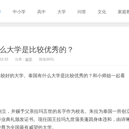
学
中小学
高中
大学
问答
文化
家庭
什么大学是比较优秀的？
52:33
分类：
留学
阅读(805)
比较好的大学。泰国有什么大学是比较优秀的？和小师姐一起看
而创立，并赐予父亲拉玛五世的名字作为校名。朱拉为泰国一所创
毕业典礼颁发证书。现任国王拉玛九世蒲美蓬因身体违和，由诗
被尊为全国最有威望的大学。