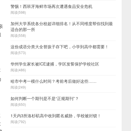
警惕！西班牙海鲜市场再次遭遇食品安全危机
阅读(598)
加州大学系统各分校超详细排名！从不同维度帮你找到最
亲
适合的那一所
组
阅读(558)
这份成语分类大全替孩子存下吧，小学到高中都需要！
阅读(573)
华州学生家长被ICE逮捕，学区发誓保护学校社区
环
阅读(486)
为
哈市中考一模什么时间？考前考后做好这些……
阅读(249)
如何判断一个期刊是不是“正规期刊”？
阅读(650)
立
1天内3所洛杉矶高中收到匿名威胁，学校被封锁！
阅读(792)
大