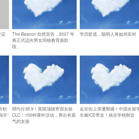
签证
The Beacon 欣然宣告，2027 年
学历贬值，聪明人将如何应对
将正式迈向男女同校教育新阶
段。
件积
IB均分38.9！英国顶级寄宿女校
走在街上突遭围捕！中国女留
闯关”
CLC：150种课外活动，养出有底
生被ICE带走！就在学校附近
气的女孩