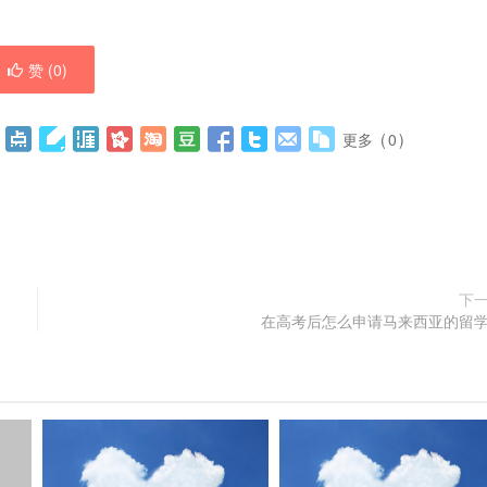
赞 (
0
)
更多
(
0
)
下
在高考后怎么申请马来西亚的留