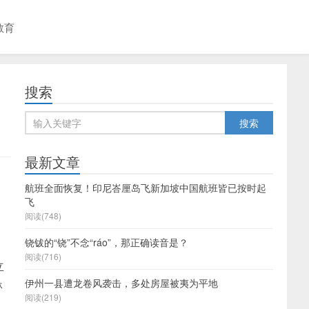
教育
搜索
最新文章
航班全面恢复！印尼峇厘岛飞新加坡中国航班皆已按时起
飞
阅读(748)
铙钹的“铙”不念“ráo”，那正确读音是？
阅读(716)
立
伊州一县遭龙卷风袭击，多处房屋被夷为平地
琳
阅读(219)