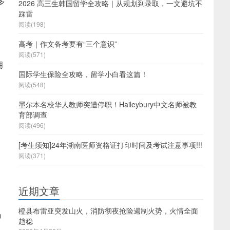
多
2026 高三生韩国留学全攻略｜从规划到录取，一文避坑不
踩雷
阅读(198)
高考｜作文备考要有“三个意识”
阅读(571)
拥
国际学生保险全攻略，留学小白看这篇！
阅读(548)
墨尔本名校华人教师突遭停职！Haileybury中文名师被教
育部调查
阅读(496)
[考生须知]24年湖南医师资格证打印时间及考试注意事项!!!
、
阅读(371)
近期文章
橙县布雷亚突发山火，消防彻夜抢险遏制火势，火情全面
申
趋稳