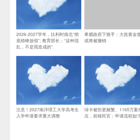
2026-2027学年，比利时南北“彻
希腊政府下狠手：大批黄金
底错峰放假”; 教育部长：“这种混
或将被撤销
乱，不是我造成的”
注意！2027南洋理工大学高考生
绿卡被拒更频繁、1165万案
入学申请要求重大调整
压，前移民官：申请流程如“