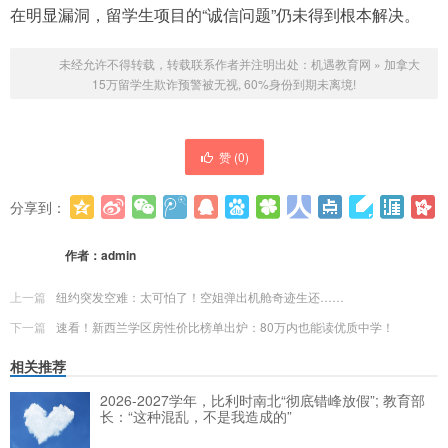
在明显漏洞，留学生项目的“诚信问题”仍未得到根本解决。
未经允许不得转载，转载联系作者并注明出处：
机遇教育网
»
加拿大
15万留学生欺诈预警被无视, 60%身份到期未离境!
赞 (
0
)
分享到：
更多
(
0
)
作者：
admin
上一篇
纽约突发空难：太可怕了！空姐弹出机舱奇迹生还……
下一篇
速看！新西兰学区房性价比榜单出炉：80万内也能读优质中学！
相关推荐
2026-2027学年，比利时南北“彻底错峰放假”; 教育部
长：“这种混乱，不是我造成的”