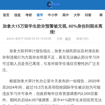
首页
信息
考研
留学
中小学
高中
大学
问答
文化
家庭教育
加拿大15万留学生欺诈预警被无视, 60%身份到期未离
境!
机遇教育网
admin 发布于 2026-03-24 12:42:06
分类：
留学
阅读(150)
加拿大联邦审计报告指出，加拿大移民部在应对潜在欺
诈和违规行为方面存在明显不足，甚至无法确认部分学习许
可过期人员是否已离境，引发对留学生项目完整性的广泛关
注。
根据加拿大审计长办公室今天发布的一份报告，2023年
至2024年间，超过15.3万名高等院校国际学生被识别为可能
违反学习许可条件，但政府每年仅有资源调查约2,000宗案
件。期间共启动4,057项调查，其中41%因学生未回应而无法