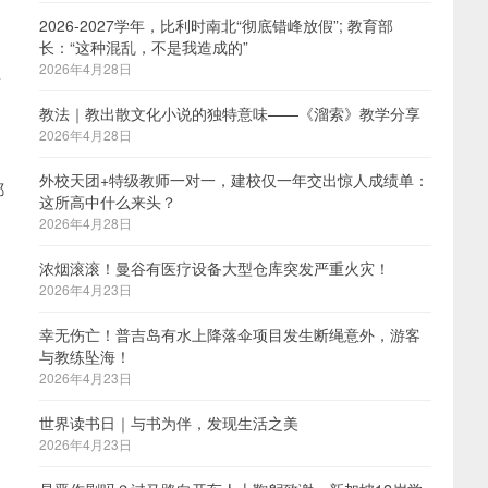
2026-2027学年，比利时南北“彻底错峰放假”; 教育部
长：“这种混乱，不是我造成的”
2026年4月28日
类
教法｜教出散文化小说的独特意味——《溜索》教学分享
2026年4月28日
外校天团+特级教师一对一，建校仅一年交出惊人成绩单：
都
这所高中什么来头？
2026年4月28日
浓烟滚滚！曼谷有医疗设备大型仓库突发严重火灾！
2026年4月23日
幸无伤亡！普吉岛有水上降落伞项目发生断绳意外，游客
与教练坠海！
2026年4月23日
世界读书日｜与书为伴，发现生活之美
2026年4月23日