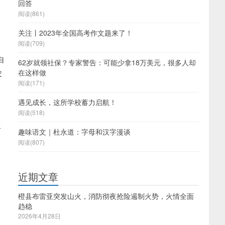
回答
阅读(861)
关注丨2023年全国高考作文题来了！
阅读(709)
由
62岁就领社保？专家警告：可能少拿18万美元，很多人却
农
在这样做
阅读(171)
遇见成长，这所学校蓄力启航！
阅读(518)
工
趣味语文｜杜永道：字母和汉字漫谈
阅读(807)
近期文章
橙县布雷亚突发山火，消防彻夜抢险遏制火势，火情全面
趋稳
2026年4月28日