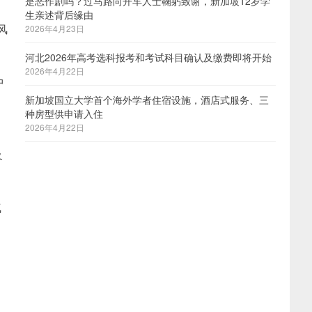
是恶作剧吗？过马路向开车人士鞠躬致谢，新加坡12岁学
生亲述背后缘由
风
2026年4月23日
河北2026年高考选科报考和考试科目确认及缴费即将开始
2026年4月22日
中
新加坡国立大学首个海外学者住宿设施，酒店式服务、三
种房型供申请入住
2026年4月22日
、
及
气