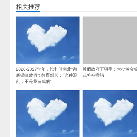
相关推荐
2026-2027学年，比利时南北“彻
希腊政府下狠手：大批黄金
底错峰放假”; 教育部长：“这种混
或将被撤销
乱，不是我造成的”