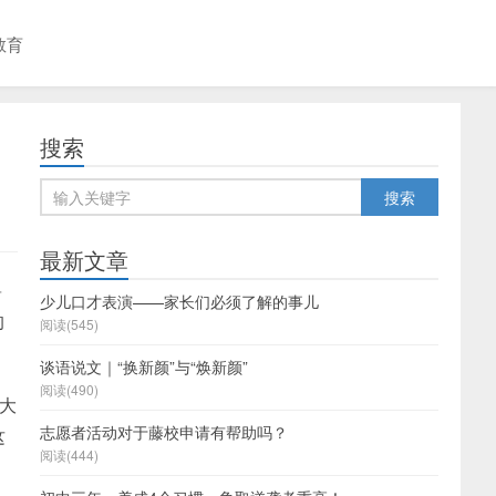
教育
搜索
最新文章
兽
少儿口才表演——家长们必须了解的事儿
的
阅读(545)
谈语说文｜“换新颜”与“焕新颜”
阅读(490)
森大
志愿者活动对于藤校申请有帮助吗？
这
阅读(444)