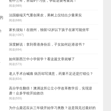
初中三年，养成4个习惯，争取逆袭考重高！
阅读(989)
法国极端天气重创果农，果树上仅结出少量果实
的
阅读(688)
家长须知！在德州，独留12岁以下孩子在家可能坐牢
学
阅读(1097)
深度解说：拿到香港身份后，子女如何赴港读书？
阅读(694)
如何新西兰中小学留学？看这篇文章就够了
科
阅读(573)
老人手术台喊痛 病历却写满意，药量不足还是打错位？
阅读(834)
高分学生翻倍！澳洲这所公立小学改革教学后，实现逆
袭！众多学校开始效仿
阅读(555)
为什么最迟应从三年级开始学习奥数？这是我见过最好的