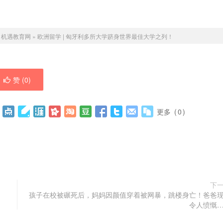
：
机遇教育网
»
欧洲留学 | 匈牙利多所大学跻身世界最佳大学之列！
赞 (
0
)
更多
(
0
)
下
孩子在校被碾死后，妈妈因颜值穿着被网暴，跳楼身亡！爸爸
令人愤慨