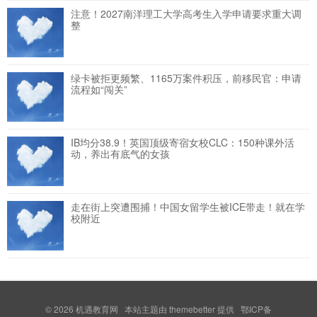
注意！2027南洋理工大学高考生入学申请要求重大调
整
绿卡被拒更频繁、1165万案件积压，前移民官：申请
流程如“闯关”
IB均分38.9！英国顶级寄宿女校CLC：150种课外活
动，养出有底气的女孩
走在街上突遭围捕！中国女留学生被ICE带走！就在学
校附近
© 2026
机遇教育网
本站主题由
themebetter
提供 鄂ICP备