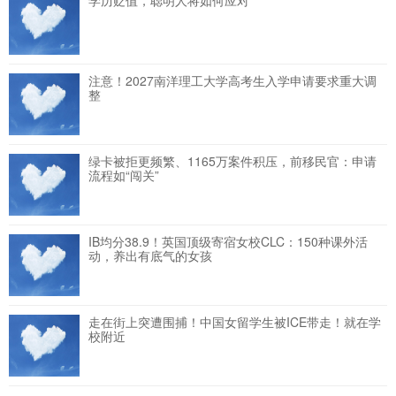
学历贬值，聪明人将如何应对
注意！2027南洋理工大学高考生入学申请要求重大调
整
绿卡被拒更频繁、1165万案件积压，前移民官：申请
流程如“闯关”
IB均分38.9！英国顶级寄宿女校CLC：150种课外活
动，养出有底气的女孩
走在街上突遭围捕！中国女留学生被ICE带走！就在学
校附近