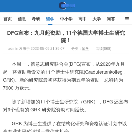
首页
信息
考研
留学
中小学
高中
大学
问答
文化
家庭教育
DFG宣布：九月起资助，11个德国大学博士生研究
院！
机遇教育网
admin 发布于 2023-05-09 21:39:07
分类：
留学
阅读(868)
本周一，德意志研究联合会(DFG)宣布，从2023年九月
起，将资助新设立的11个博士生研究院(Graduiertenkolleg，
GRK)。新的研究院最初将获得为期五年的资助，总额约为
7600 万欧元。
除了新增加的11个博士生研究院（GRK），DFG 还宣布
对9个现有的 GRK 研究院资助时间延长。
GRK 为博士生提供了在结构化研究和资格认证计划中以
高专业水平攻读博士学位的机会。