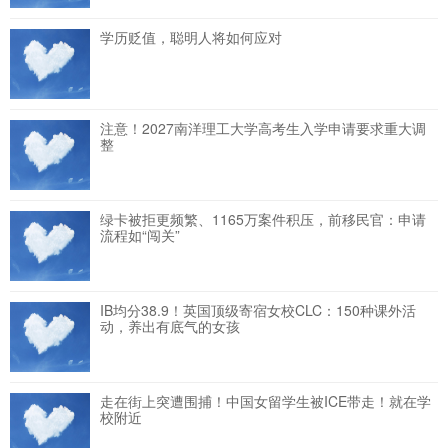
学历贬值，聪明人将如何应对
注意！2027南洋理工大学高考生入学申请要求重大调
整
绿卡被拒更频繁、1165万案件积压，前移民官：申请
流程如“闯关”
IB均分38.9！英国顶级寄宿女校CLC：150种课外活
动，养出有底气的女孩
走在街上突遭围捕！中国女留学生被ICE带走！就在学
校附近