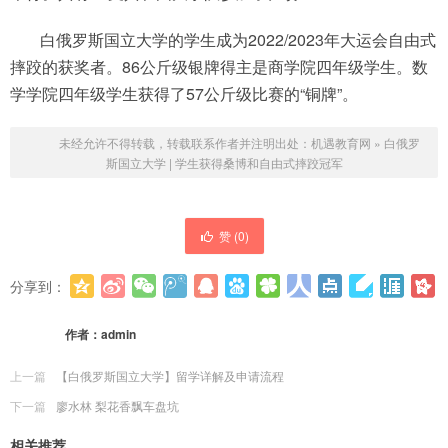
白俄罗斯国立大学的学生成为2022/2023年大运会自由式
摔跤的获奖者。86公斤级银牌得主是商学院四年级学生。数
学学院四年级学生获得了57公斤级比赛的“铜牌”。
未经允许不得转载，转载联系作者并注明出处：
机遇教育网
»
白俄罗
斯国立大学 | 学生获得桑博和自由式摔跤冠军
赞 (
0
)
分享到：
更多
(
0
)
作者：
admin
上一篇
【白俄罗斯国立大学】留学详解及申请流程
下一篇
廖水林 梨花香飘车盘坑
相关推荐