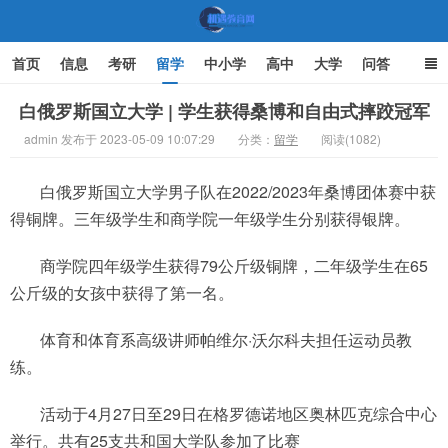
首页
信息
考研
留学
中小学
高中
大学
问答
文化
家庭教育
白俄罗斯国立大学 | 学生获得桑博和自由式摔跤冠军
admin 发布于 2023-05-09 10:07:29
分类：
留学
阅读(1082)
机遇教育网
白俄罗斯国立大学男子队在2022/2023年桑博团体赛中获
得铜牌。三年级学生和商学院一年级学生分别获得银牌。
商学院四年级学生获得79公斤级铜牌，二年级学生在65
公斤级的女孩中获得了第一名。
体育和体育系高级讲师帕维尔·沃尔科夫担任运动员教
练。
活动于4月27日至29日在格罗德诺地区奥林匹克综合中心
举行。共有25支共和国大学队参加了比赛