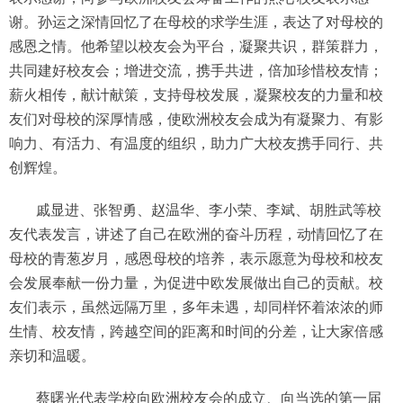
谢。孙运之深情回忆了在母校的求学生涯，表达了对母校的
感恩之情。他希望以校友会为平台，凝聚共识，群策群力，
共同建好校友会；增进交流，携手共进，倍加珍惜校友情；
薪火相传，献计献策，支持母校发展，凝聚校友的力量和校
友们对母校的深厚情感，使欧洲校友会成为有凝聚力、有影
响力、有活力、有温度的组织，助力广大校友携手同行、共
创辉煌。
戚显进、张智勇、赵温华、李小荣、李斌、胡胜武等校
友代表发言，讲述了自己在欧洲的奋斗历程，动情回忆了在
母校的青葱岁月，感恩母校的培养，表示愿意为母校和校友
会发展奉献一份力量，为促进中欧发展做出自己的贡献。校
友们表示，虽然远隔万里，多年未遇，却同样怀着浓浓的师
生情、校友情，跨越空间的距离和时间的分差，让大家倍感
亲切和温暖。
蔡曙光代表学校向欧洲校友会的成立、向当选的第一届