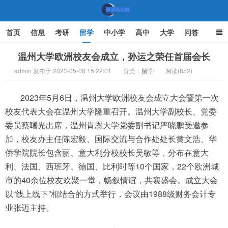
首页
信息
考研
留学
中小学
高中
大学
问答
文化
家庭教育
温州大学欧洲校友会成立，孙运之荣任首届会长
admin 发布于 2023-05-08 15:22:01
分类：
留学
阅读(852)
机遇教育网
2023年5月6日，温州大学欧洲校友会成立大会暨第一次
校友代表大会在温州大学隆重召开。温州大学副校长、党委
委员蔡曙光出席，温州肯恩大学党委副书记严晓鹏受邀参
加，校友办主任陈宏毅、国际交流与合作处处长黄文浩、华
侨学院院长包含丽、意大利分校校长吴敏等，分布在意大
利、法国、西班牙、德国、比利时等10个国家，22个欧洲城
市的40余位校友欢聚一堂，畅叙情谊，共襄盛会。成立大会
以“线上线下”相结合的方式举行，会议由1988级财务会计专
业张迈主持。