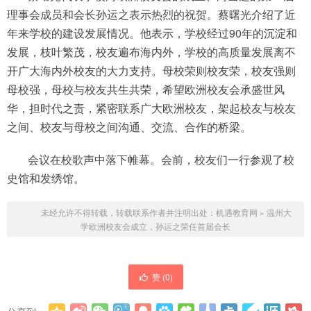
理事会成员和会长孙运之表示热烈的祝贺。蔡曙光介绍了近
年来学校的建设发展情况。他表示，学校经过90年的沉淀和
发展，枝叶繁茂，校友遍布海内外，学校的高质量发展离不
开广大海内外校友的大力支持。母校荣则校友荣，校友强则
母校强，母校与校友共生共荣，希望欧洲校友会承盛世风
华，担时代之责，紧密联系广大欧洲校友，架起校友与校友
之间、校友与母校之间沟通、交流、合作的桥梁。
会议在校歌声中落下帷幕。会前，校友们一行参观了校
史馆和发绣馆。
未经允许不得转载，转载联系作者并注明出处：
机遇教育网
»
温州大
学欧洲校友会成立，孙运之荣任首届会长
赞 (
0
)