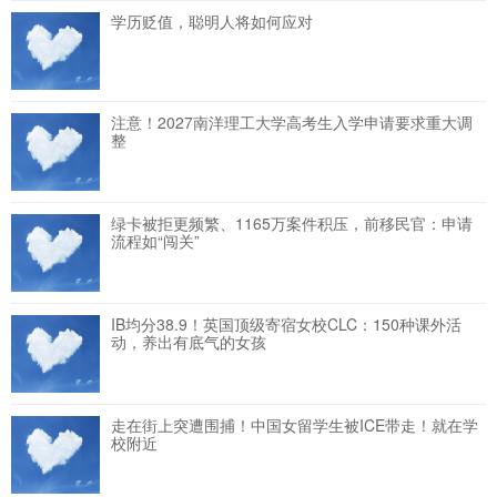
学历贬值，聪明人将如何应对
注意！2027南洋理工大学高考生入学申请要求重大调
整
绿卡被拒更频繁、1165万案件积压，前移民官：申请
流程如“闯关”
IB均分38.9！英国顶级寄宿女校CLC：150种课外活
动，养出有底气的女孩
走在街上突遭围捕！中国女留学生被ICE带走！就在学
校附近