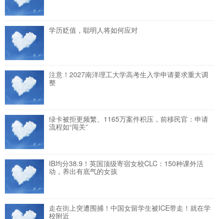
学历贬值，聪明人将如何应对
注意！2027南洋理工大学高考生入学申请要求重大调
整
绿卡被拒更频繁、1165万案件积压，前移民官：申请
流程如“闯关”
IB均分38.9！英国顶级寄宿女校CLC：150种课外活
动，养出有底气的女孩
走在街上突遭围捕！中国女留学生被ICE带走！就在学
校附近