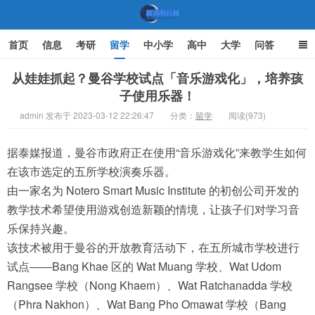
首页
信息
考研
留学
中小学
高中
大学
问答
文化
家庭教育
从娃娃抓起？曼谷学校试点「音乐游戏化」，培养孩
子使用乐器！
机遇教育网
admin 发布于 2023-03-12 22:26:47
分类：
留学
阅读(973)
据泰媒报道，曼谷市政府正在使用“音乐游戏化”来教学生如何
在该市选定的五所学校演奏乐器。
由一家名为 Notero Smart Music Institute 的初创公司开发的
教学技术希望使用游戏创造新颖的情境，让孩子们对学习音
乐保持兴趣。
该技术被用于曼谷的开放教育活动下，在五所城市学校进行
试点——Bang Khae 区的 Wat Muang 学校、Wat Udom
Rangsee 学校（Nong Khaem）、Wat Ratchanadda 学校
（Phra Nakhon）、Wat Bang Pho Omawat 学校（Bang