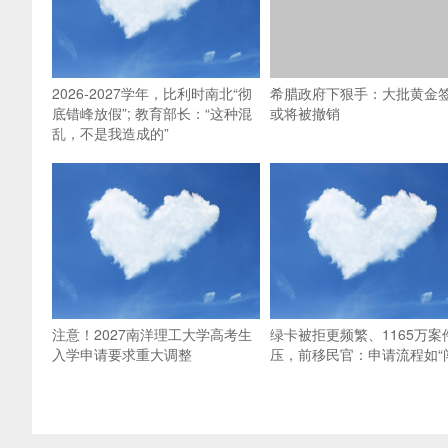
2026-2027学年，比利时南北“彻
希腊政府下狠手：大批黄金
底错峰放假”; 教育部长：“这种混
或将被撤销
乱，不是我造成的”
注意！2027南洋理工大学高考生
绿卡被拒更频繁、1165万案
入学申请要求重大调整
压，前移民官：申请流程如“