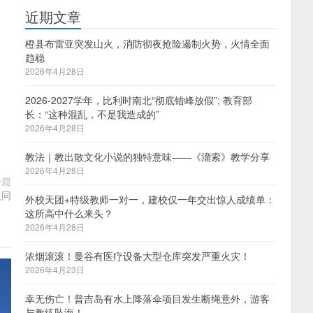
近期文章
橙县布雷亚突发山火，消防彻夜抢险遏制火势，火情全面
趋稳
2026年4月28日
2026-2027学年，比利时南北“彻底错峰放假”; 教育部
长：“这种混乱，不是我造成的”
2026年4月28日
教法｜教出散文化小说的独特意味——《溜索》教学分享
2026年4月28日
一篇
认同
外校天团+特级教师一对一，建校仅一年交出惊人成绩单：
这所高中什么来头？
2026年4月28日
浓烟滚滚！曼谷有医疗设备大型仓库突发严重火灾！
2026年4月23日
幸无伤亡！普吉岛有水上降落伞项目发生断绳意外，游客
与教练坠海！