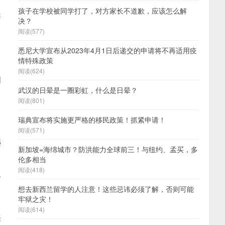
孩子在学校被同学打了，对方家长不道歉，应该怎么解
资
决？
阅读(577)
悉尼大学宣布从2023年4月1日后递交的申请将不再适用疫
情特殊政策
阅读(624)
相
武汉的日晕是一圈彩虹，什么是日晕？
阅读(801)
瑞典宣布将实施更严格的移民政策！抓紧申请！
阅读(571)
选
新加坡=海绵城市？防洪能力全球前三！与纽约、孟买，多
伦多相当
阅读(418)
可
想去新西兰留学的人注意！这些忌讳必须了解，否则可能
牢狱之灾！
阅读(614)
来