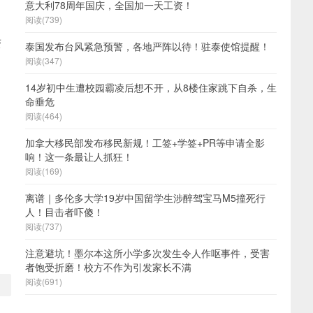
意大利78周年国庆，全国加一天工资！
阅读(739)
变
泰国发布台风紧急预警，各地严阵以待！驻泰使馆提醒！
阅读(347)
14岁初中生遭校园霸凌后想不开，从8楼住家跳下自杀，生
、
命垂危
阅读(464)
加拿大移民部发布移民新规！工签+学签+PR等申请全影
响！这一条最让人抓狂！
阅读(169)
离谱｜多伦多大学19岁中国留学生涉醉驾宝马M5撞死行
人！目击者吓傻！
阅读(737)
注意避坑！墨尔本这所小学多次发生令人作呕事件，受害
者饱受折磨！校方不作为引发家长不满
阅读(691)