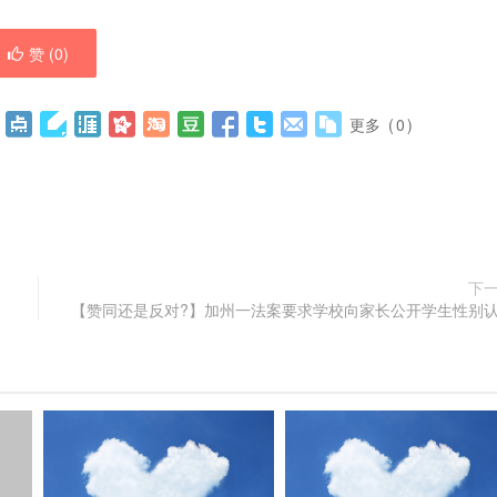
赞 (
0
)
更多
(
0
)
下
【赞同还是反对?】加州一法案要求学校向家长公开学生性别