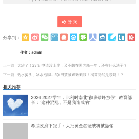
赞 (
0
)
分享到：
更多
(
0
)
作者：
admin
上一篇
太难了！23fall申请没上岸，又不想在国内耗一年，还有什么法子？
下一篇
热水烫头、冰水泡脚…5岁男孩被虐致截肢！祸首竟然是亲妈！？
相关推荐
2026-2027学年，比利时南北“彻底错峰放假”; 教育部
长：“这种混乱，不是我造成的”
希腊政府下狠手：大批黄金签证或将被撤销