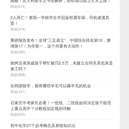
揭秘！意大利留学文书全解析，助你成功踏上艺术之路！
阅读(619)
2人死亡！泰国一学校学生夺冠返程遇车祸，司机难逃其
责！
阅读(474)
重磅报告发布！全球“三足鼎立”，中国综合排名第10，澳
洲第17！为夺第一，这个州要有大动作！
阅读(480)
烧烤店请亲戚孩子帮忙被罚2.5万，未建立合同关系也算是
童工吗？
阅读(858)
在韩国留学，都有哪些羊毛可以薅羊毛的机会
阅读(491)
石家庄中考家长必看！一统线、二统线如何决定孩子能否
上重点高中？分数线划定规则详解
阅读(550)
初中化学27个必考概念及易错知识点