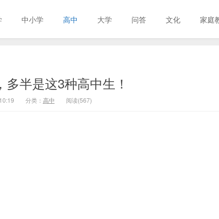
学
中小学
高中
大学
问答
文化
家庭
，多半是这3种高中生！
10:19
分类：
高中
阅读(567)