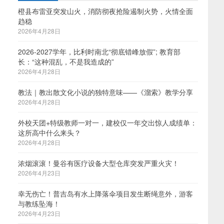
橙县布雷亚突发山火，消防彻夜抢险遏制火势，火情全面
趋稳
2026年4月28日
2026-2027学年，比利时南北“彻底错峰放假”; 教育部
长：“这种混乱，不是我造成的”
2026年4月28日
教法｜教出散文化小说的独特意味——《溜索》教学分享
2026年4月28日
外校天团+特级教师一对一，建校仅一年交出惊人成绩单：
这所高中什么来头？
2026年4月28日
浓烟滚滚！曼谷有医疗设备大型仓库突发严重火灾！
2026年4月23日
幸无伤亡！普吉岛有水上降落伞项目发生断绳意外，游客
与教练坠海！
2026年4月23日