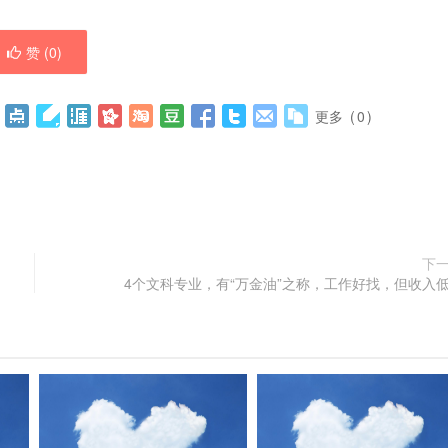
赞 (
0
)
更多
(
0
)
下
4个文科专业，有“万金油”之称，工作好找，但收入