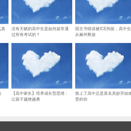
气真
没有天赋的高中生是如何超常通
因文书错误被ICE拘留，高中
过所有考试的？
从麻州释放
病
【高中家长】培养成长型思维：
致上了高中总是莫名其妙开始
让孩子越挫越勇
受的你