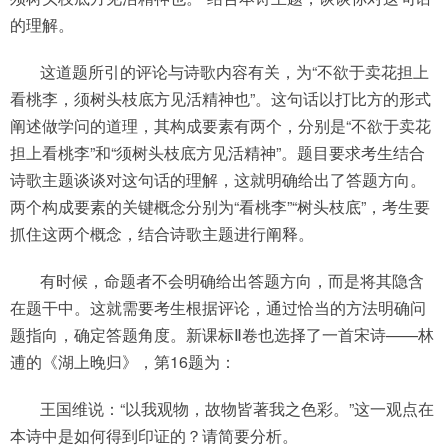
的理解。
这道题所引的评论与诗歌内容有关，为“不欲于卖花担上
看桃李，须树头枝底方见活精神也”。这句话以打比方的形式
阐述做学问的道理，其构成要素有两个，分别是“不欲于卖花
担上看桃李”和“须树头枝底方见活精神”。题目要求考生结合
诗歌主题谈谈对这句话的理解，这就明确给出了答题方向。
两个构成要素的关键概念分别为“看桃李”“树头枝底”，考生要
抓住这两个概念，结合诗歌主题进行阐释。
有时候，命题者不会明确给出答题方向，而是将其隐含
在题干中。这就需要考生根据评论，通过恰当的方法明确问
题指向，确定答题角度。新课标Ⅱ卷也选择了一首宋诗——林
逋的《湖上晚归》，第16题为：
王国维说：“以我观物，故物皆著我之色彩。”这一观点在
本诗中是如何得到印证的？请简要分析。