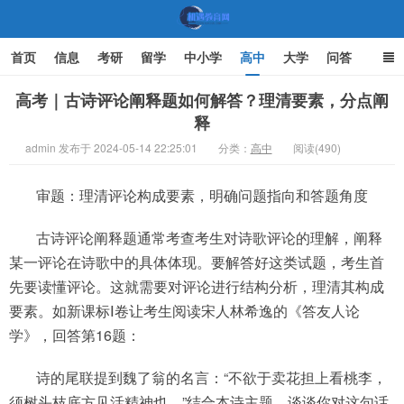
首页
信息
考研
留学
中小学
高中
大学
问答
文化
家庭教育
高考｜古诗评论阐释题如何解答？理清要素，分点阐
释
机遇教育网
admin 发布于 2024-05-14 22:25:01
分类：
高中
阅读(490)
审题：理清评论构成要素，明确问题指向和答题角度
古诗评论阐释题通常考查考生对诗歌评论的理解，阐释
某一评论在诗歌中的具体体现。要解答好这类试题，考生首
先要读懂评论。这就需要对评论进行结构分析，理清其构成
要素。如新课标Ⅰ卷让考生阅读宋人林希逸的《答友人论
学》，回答第16题：
诗的尾联提到魏了翁的名言：“不欲于卖花担上看桃李，
须树头枝底方见活精神也。”结合本诗主题，谈谈你对这句话