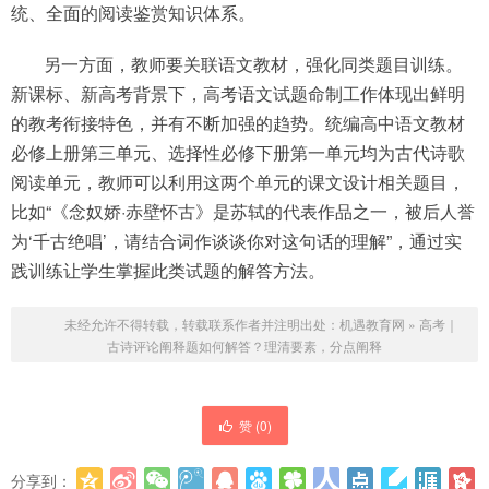
统、全面的阅读鉴赏知识体系。
另一方面，教师要关联语文教材，强化同类题目训练。
新课标、新高考背景下，高考语文试题命制工作体现出鲜明
的教考衔接特色，并有不断加强的趋势。统编高中语文教材
必修上册第三单元、选择性必修下册第一单元均为古代诗歌
阅读单元，教师可以利用这两个单元的课文设计相关题目，
比如“《念奴娇·赤壁怀古》是苏轼的代表作品之一，被后人誉
为‘千古绝唱’，请结合词作谈谈你对这句话的理解”，通过实
践训练让学生掌握此类试题的解答方法。
未经允许不得转载，转载联系作者并注明出处：
机遇教育网
»
高考｜
古诗评论阐释题如何解答？理清要素，分点阐释
赞 (
0
)
分享到：