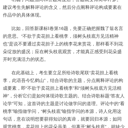
建议考生先解释评论的含义，然后分点阐释评论构成要素在
作品中的具体体现。
比如，回答新课标Ⅰ卷第16题，先要正确把握魏了翁名言
的意思。“不欲于卖花担上看桃李，须树头枝底方见活精神
也”是说不要通过卖花担子上的桃李花来赏花，那样看不到花
朵绽放的盛况；应在树头枝底观赏，才能真正感受到花朵盛
开时充满活力的状态。
在此基础上，考生要立足所给诗歌尾联“卖花担上看桃
李，此语吾今忆鹤山”，结合诗歌的主题，分点阐释评论的构
成要素，即“不欲于卖花担上看桃李”和“须树头枝底方见活精
神”，分析它们是如何体现诗歌主题的。结合诗歌标题“答友人
论学”可知，这首诗的主题是讨论做学问的道理。评论中的“看
桃李”喻指做学问，“树头枝底”喻指学问的本源，诗人化用这
句话，意在说明想要获得知识的真谛，就要回归本源；如同
观赏桃李，卖花担上的花朵虽美，但离开“树头枝底”，就缺少