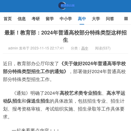
首页
信息
考研
留学
中小学
高中
大学
问答
文化
家庭教育
最新！教育部：2024年普通高校部分特殊类型这样招
生
机遇教育网
admin 发布于 2023-11-15 22:17:41
分类：
高中
阅读(537)
近日，教育部办公厅印发了
《关于做好2024年普通高等学校
部分特殊类型招生工作的通知》
，部署做好2024年普通高校
部分特殊类型招生工作。
《通知》明确了2024年
高校艺术类专业招生
、
高水平运
动队招生
和
保送生招生
的具体政策，包括招生专业、招生计
划、报考资格审核、考试组织实施、招生录取等工作具体要
求。
一起来看要点内容↓↓↓