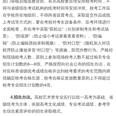
部门审核后报送教育部。有关高校要合理安排校考时间，不
得与省级招生考试机构的统考时间等安排冲突。校考工作应
在学校所在地组织，不得跨省设置考点。采取提交作品或线
上考试等方式的，要在考前对考生设备条件、应考环境进行
全面检查，并在考中采取“双机位”（分别录制考生和考试场
景）、“防缩屏”（防止缩小考试屏幕查看资料）、“防编
辑”（防止编辑原始录制视频）、“防对口型”（随机加入对话
程序防止播放录音“对口型”）等措施，防范作弊行为。严格控
制现场校考人数，原则上参加现场校考人数不超过相关专业
招生计划数的6—8倍。严格按照向社会公布的招生办法，在
对应科类省级统考成绩合格并达到校考要求的考生范围内择
优确定校考合格生源，校考合格证发放数量原则上不得超过
校考专业招生计划数的4倍。
4.招生办法。
高校艺术类专业实行以统一高考为基础、省
级统考为主体，依据高考文化成绩、专业考试成绩，参考学
生综合素质评价的招生录取模式。