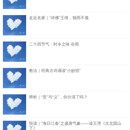
走近名家｜“诗佛”王维，独而不孤
二十四节气：时令之味·谷雨
教法｜经典古诗诵读“小妙招”
辨析｜“意”与“义”，你分清了吗？
悦读｜“海日江春”之盛唐气象——读王湾《次北固山
下》