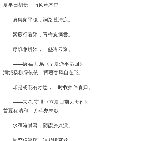
夏早日初长，南风草木香。
肩舆颇平稳，涧路甚清凉。
紫蕨行看采，青梅旋摘尝。
疗饥兼解渴，一盏冷云浆。
——唐·白居易《早夏游平泉回》
满城杨柳绿依依，背著春风自在飞。
却是杨花有才思，一时收拾伴春归。
——宋·项安世《立夏日南风大作》
首夏犹清和，芳草亦未歇。
水宿淹晨暮，阴霞屡兴没。
周览倦瀛壖，况乃陵穷发。