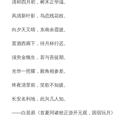
清和四月初，树木正华滋。
风清新叶影，鸟恋残花枝。
向夕天又晴，东南余霞披。
置酒西廊下，待月杯行迟。
须臾金魄生，若与吾徒期。
光华一照耀，殿角相参差。
终夜清景前，笑歌不知疲。
长安名利地，此兴几人知。
——白居易《首夏同诸校正游开元观，因宿玩月》