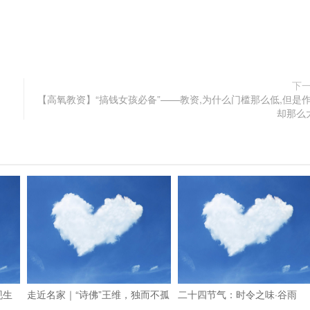
下
【高氧教资】“搞钱女孩必备”——教资,为什么门槛那么低,但是
却那么
现生
走近名家｜“诗佛”王维，独而不孤
二十四节气：时令之味·谷雨