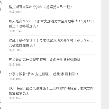
合
格拉斯哥大学出分挂科？赶紧捞自己一把！
须
阅读(409)
每人最高＄5000！加拿大这项奖学金开放申请！5月14日
截止！攻略看这儿！
阅读(214)
临
混乱｜福特发话了！要求抗议营地离开学校！多大学生：
安省政府在撒谎！
阅读(585)
，
芝加哥两高校惊现变态男，多名学生遭猥亵骚扰
入，
阅读(396)
的
分享｜跟着“书本”走进新疆， 感受“家园中国”！
阅读(498)
UCI Health裁员风波升级！工会指控非法解雇，要求立即
恢复被裁员工！
阅读(154)
常
些