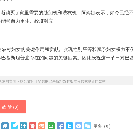
逐渐购买了家里需要的缝纫机和洗衣机。阿姆娜表示，如今已经
生能够自力更生、经济独立！
，以表彰农村妇女的关键作用和贡献。实现性别平等和赋予妇女权力不
等巴基斯坦普遍存在的问题的关键因素。因此庆祝这一节日对巴
机遇教育网
»
娱乐文化｜坚强的巴基斯坦农村妇女带领家庭走向繁荣
赞 (
0
)
更多
(
0
)