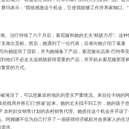
赛玛表示：“我很感激这个机会，它使我能够工作并养家糊口。”
衡。治疗持续了六个月后，索尼娅和她的丈夫“精疲力尽”。这种
开支做出贡献。然后，她遇到了一位代表，后者向她介绍了雀巢
公司向她提供了贷款，并为她储备了产品，索尼娅在品第-巴特蒂
识到他们不必走太远就能获得需要的产品，并开始从索尼娅那里
向繁荣的方式。
都被淹没了，可以想象农村地区的受灾严重情况。来自拉卡纳的
收拾残局并将它们“拼凑”起来。她的丈夫找不到工作，她的孩子
SP 农村妇女销售计划的农村销售代理。她抓住这个机会并开设了
品。阿姆娜不仅为自己打开了一扇获得经济赋权并改善家人的生
切需求。