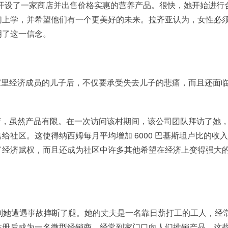
开设了一家商店并出售价格实惠的营养产品。很快，她开始进行
们上学，并希望他们有一个更美好的未来。拉齐亚认为，女性必
明了这一信念。
家里经济成员的儿子后，不仅要承受失去儿子的悲痛，而且还面
店，虽然产品有限。在一次访问该村期间，该公司团队拜访了她
社区。这使得纳西姆每月平均增加 6000 巴基斯坦卢比的收
了经济赋权，而且还成为社区中许多其他希望在经济上变得强大
到她遭遇事故摔断了腿。她的丈夫是一名靠日薪打工的工人，经
注册后成为一名微型经销商，经常到家门口向人们推销产品。这