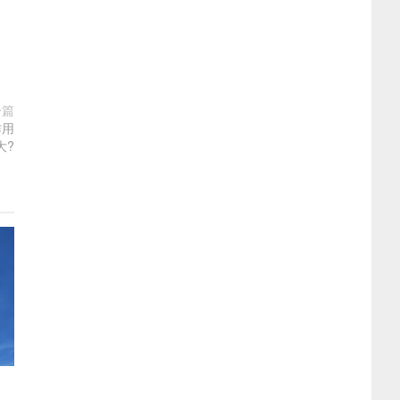
一篇
作用
大?