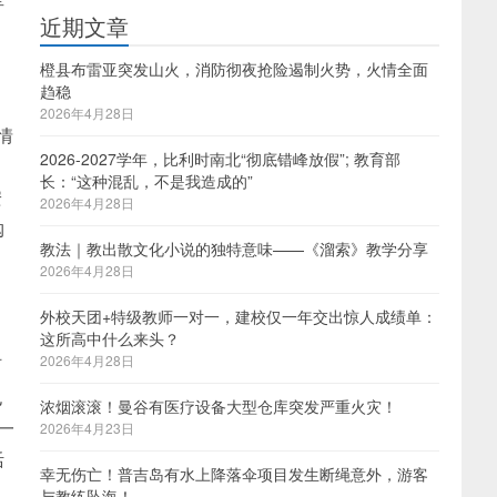
近期文章
橙县布雷亚突发山火，消防彻夜抢险遏制火势，火情全面
趋稳
2026年4月28日
情
2026-2027学年，比利时南北“彻底错峰放假”; 教育部
长：“这种混乱，不是我造成的”
安
2026年4月28日
购
教法｜教出散文化小说的独特意味——《溜索》教学分享
2026年4月28日
外校天团+特级教师一对一，建校仅一年交出惊人成绩单：
这所高中什么来头？
2026年4月28日
阿
也
浓烟滚滚！曼谷有医疗设备大型仓库突发严重火灾！
一
2026年4月23日
活
幸无伤亡！普吉岛有水上降落伞项目发生断绳意外，游客
与教练坠海！