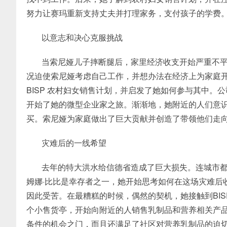
努力让赛玛重新支持丈夫并打理家务，支付孩子的学费。
以意志和决心克服挑战
当索尼娅儿子摔断腿后，家里经济收支开始严重不平
况迫使索尼娅考虑自己工作，并想办法在经济上为家庭
BISP 农村妇女销售计划，并启发了她如何参与其中。
开始了她的微型企业家之旅。渐渐地，她附近的人们意
买。索尼娅为家庭做出了巨大贡献并创造了带领他们走
灾难后的一线希望
去年的特大洪水给信德省造成了巨大损失。连城市
姆娜·比比是幸存者之一，她开始思考如何在这场灾难后
因此受苦。在最糟糕的时候，偶然的契机，她接触到BI
个小售货亭，开始向附近的人销售乳制品和营养相关产
条件的机会之门，而且还满足了社区对营养乳制品的迫