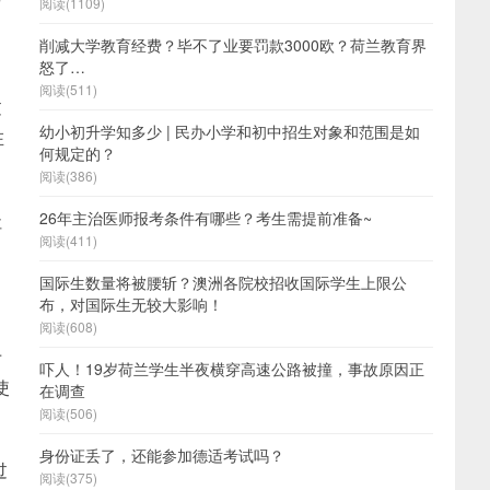
阅读(1109)
削减大学教育经费？毕不了业要罚款3000欧？荷兰教育界
怒了…
阅读(511)
过
幼小初升学知多少 | 民办小学和初中招生对象和范围是如
在
何规定的？
阅读(386)
26年主治医师报考条件有哪些？考生需提前准备~
社
阅读(411)
国际生数量将被腰斩？澳洲各院校招收国际学生上限公
布，对国际生无较大影响！
阅读(608)
于
吓人！19岁荷兰学生半夜横穿高速公路被撞，事故原因正
使
在调查
阅读(506)
身份证丢了，还能参加德适考试吗？
过
阅读(375)