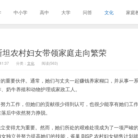
学
中小学
高中
大学
问答
文化
家庭
斯坦农村妇女带领家庭走向繁荣
41:37
分类：
文化
阅读(563)
所的重要伙伴。通常，她们与丈夫一起赚钱养家糊口，并从事一
作、奶牛养殖和动物护理或家政工人。
并努力工作，但她们的贡献很少得到认可，也很少能享有她们工
在落后中依然努力挣脱。
独立变得尤为重要。然而，她们所处的艰难处境成为了一项严峻
独立并努力提高她们的技能，雀巢 BISP 农村妇女销售计划