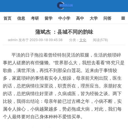
首页
信息
考研
留学
中小学
高中
大学
问答
文化
家庭教育
蒲斌杰 ：县城不同的韵味
admin 发布于 2023-09-18 09:45:38
分类：
文化
阅读(578)
机遇教育网
平淡的日子拖拉着曾经特别灵活的双腿，生活的烦琐碎
事把人磋磨的有些慵懒。“世界那么大，我想去看看”终究只是
歌曲，满世浑浊，再找不到那朵白莲花。近来由于事情较
多，家庭琐碎的事情着实令人烦躁，母亲前天刚出院，医生
的话，总把病情往深里说，职责所在，理所应当。亲朋好友
的话，总把病情往好里讲，久病成医，皆为经验之谈。两下
比较，我得出结论：母亲年龄已过古稀之年，小病不断，实
属令人操心，小病越聚越多，势必拖成大病，对此，我们每
个人最终要对自己身体种种不爱惜买单。