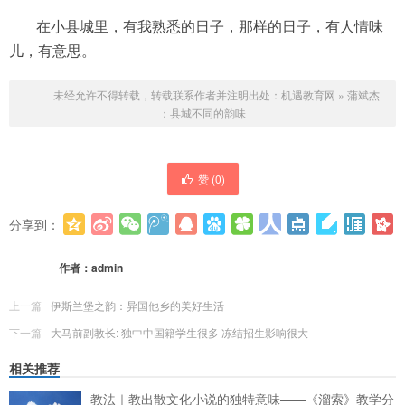
在小县城里，有我熟悉的日子，那样的日子，有人情味
儿，有意思。
未经允许不得转载，转载联系作者并注明出处：
机遇教育网
»
蒲斌杰
：县城不同的韵味
赞 (
0
)
分享到：
更多
(
0
)
作者：
admin
上一篇
伊斯兰堡之韵：异国他乡的美好生活
下一篇
大马前副教长: 独中中国籍学生很多 冻结招生影响很大
相关推荐
教法｜教出散文化小说的独特意味——《溜索》教学分