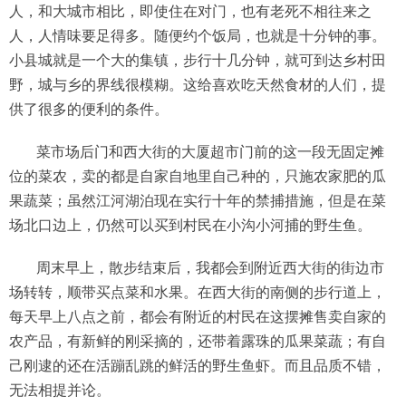
人，和大城市相比，即使住在对门，也有老死不相往来之
人，人情味要足得多。随便约个饭局，也就是十分钟的事。
小县城就是一个大的集镇，步行十几分钟，就可到达乡村田
野，城与乡的界线很模糊。这给喜欢吃天然食材的人们，提
供了很多的便利的条件。
菜市场后门和西大街的大厦超市门前的这一段无固定摊
位的菜农，卖的都是自家自地里自己种的，只施农家肥的瓜
果蔬菜；虽然江河湖泊现在实行十年的禁捕措施，但是在菜
场北口边上，仍然可以买到村民在小沟小河捕的野生鱼。
周末早上，散步结束后，我都会到附近西大街的街边市
场转转，顺带买点菜和水果。在西大街的南侧的步行道上，
每天早上八点之前，都会有附近的村民在这摆摊售卖自家的
农产品，有新鲜的刚采摘的，还带着露珠的瓜果菜蔬；有自
己刚逮的还在活蹦乱跳的鲜活的野生鱼虾。而且品质不错，
无法相提并论。