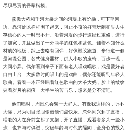
尽职尽责的吾辈楷模。
燕伋大桥和千河大桥之间的河堤上有阶梯，可下至河
边。靠河处以栏杆围了起来，阻止小孩的好奇玩闹和失去生
存信心的人一时想不开。沿着河堤的步行道经过重修，进行
了加宽，并且做出了一分两半的红色和蓝色。铺着不知什么
材质的地板，踩上去略有回弹，好像塑胶跑道。步行道一侧
是河堤公园，各式健身器材，供人小歇的座椅，百步一现，
大同小异。偶尔看到亭子下面有老人唱戏唱歌，戏是爱好者
自由上台，大多数时间唱出的是戏曲，偶尔还能听到年轻人
歌曲。看看一本正经唱着红色歌曲的大爷大妈，脸上的皱纹
夹着岁月的霜痕，大半生的苦与乐，想来是分不清吧。
他们唱时，周围总会聚一大群人。有像我这样的，听不
大懂，只为明目张胆偷借他们点快乐。忽然间兴起了直播，
唱歌的人在身前立起了支架，开了直播，观看者多为一些小
孩，也算与时俱进，突破年龄与时代的隔阂，全身心的投入