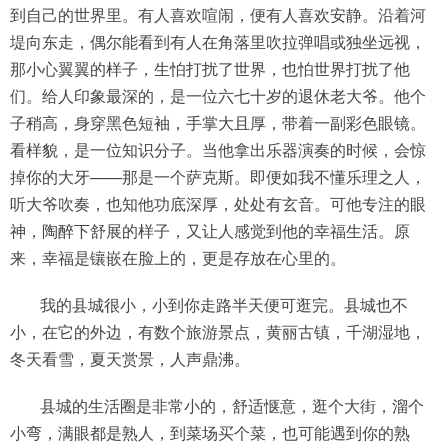
到自己的世界里。有人喜欢喧闹，便有人喜欢安静。沿着河
堤向东走，偶尔能看到有人在角落里吹拉弹唱或独坐远视，
那小心翼翼的样子，生怕打扰了世界，也怕世界打扰了他
们。给人印象最深的，是一位六七十岁的退休老大爷。他个
子稍高，身穿黑色短袖，手掌大且厚，带着一副彩色眼镜。
看样貌，是一位知识分子。当他拿出乐器演奏的时候，会惊
掉你的大牙——那是一个萨克斯。即便如我不懂乐理之人，
听大爷吹奏，也知他功底深厚，处处有玄音。可他专注的眼
神，陶醉下舒展的样子，又让人感觉到他的幸福生活。原
来，幸福是镶嵌在脸上的，更是存放在心里的。
我的县城很小，小到你走路半天便可逛完。县城也不
小，在它的外边，有数个旅游景点，黄丽古镇，千湖湿地，
冬天看雪，夏天赏景，人声鼎沸。
县城的生活圈是非常小的，舒适惬意，逛个大街，溜个
小弯，满眼都是熟人，到菜场买个菜，也可能遇到你的熟