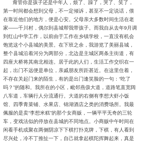
甭管你是孩子还是中年人，烦了、躁了，哭了、笑了，
第一时间都会想到父母，不一定倾诉，甚至不一定说话，偎
在靠近他们的地方，便是心安。父母亲大多数时间生活在老
家——千川村，偶尔到县城帮我带孩子。而我自从去年9月调
到红山中学工作，以前由于工作在乡镇学校，一直没有机会
饱览这个小县城的美景。在下班之余，我游览了美丽县城，
整个县城沿着河分为两部分，北边是主城区两条主街道，有
四座大桥将其南北相连。居于此的人们，生活工作交织在一
起，出门不远便是单位，亲戚朋友所距甚近。在这里住着，
不存在关起门来的陌生，有的是出门逢笑脸的一句：“吃了
吗？”的随和。我所在的小区，毗邻燕伋大道，道路笔直宽阔
八车道，车辆行人分流通行。大道的右侧有李想大虾小饭
馆、四季青菜铺、水果店、锦湖酒店之类的消费场所。我最
佩服的是卖“李想米糕”的那个女商贩，一辆平平无奇的三轮
车，变戏法似的停放在县城的不同地点。小商贩中午时间在
闲看手机或聚在两侧阴凉下下棋打扑克牌，下棋，有人看到
尽兴处，冷不丁推扯一下，自己就拿起棋陀挥舞起来，真是