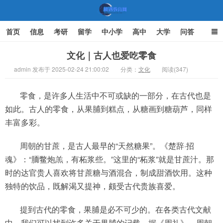
首页
信息
考研
留学
中小学
高中
大学
问答
文化
家庭教育
文化｜古人也爱吃零食
admin 发布于 2025-02-24 21:00:02
分类：
文化
阅读(347)
机遇教育网
零食，是许多人生活中不可或缺的一部分，在古代也是
如此。古人的零食，从果脯到糕点，从糖画到糖葫芦，同样
丰富多彩。
周朝的甘蔗，是古人最早的“天然糖果”。《楚辞·招
魂》：“胹鳖炮羔，有柘浆些。”这里的“柘浆”就是甘蔗汁。那
时的达官贵人喜欢将甘蔗糖与酒混合，制成甜酒饮用。这种
独特的饮品，既解渴又提神，颇受古代贵族喜爱。
提到古代的零食，果脯是必不可少的。在各类古代文献
中，我们可以找到许多关于果脯的记载。据《周礼》，周朝