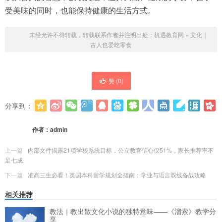
受美味的同时，也能保持健康的生活方式。
未经允许不得转载，转载联系作者并注明出处：
机遇教育网
»
文化｜
古人也爱吃零食
赞 (
0
)
分享到：
更多
(
0
)
作者：
admin
上一篇
内部文件揭露21项学校系统目标，公立教育信心仅51%，家长推荐率不
足七成
下一篇
准高三生必看！英国本科留学规划全指南：学业与语言双线备战攻略
相关推荐
教法｜教出散文化小说的独特意味——《溜索》教学分
享