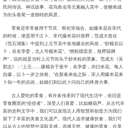
民间传说、神话故事、花鸟鱼虫等元素融入其中，使糖画成
为街头巷尾一道独特的风景。
零食还常常被用于节庆、祭祀等场合。如爆米花在宋代
的时候，便是用于占卜。宋代爆米花叫熬稃，范成大曾在
《范石湖集》中提到上元节吴中各地爆谷的风俗，“炒糯谷以
卜，谷名孛娄，北人号糯米花”。“撚粉团栾意，熬稃腷膊
声”，说的就是当时上元节街头干炒米粒的景象。范成大《吴
郡志》：“上元……爆糯谷于釜中，名孛娄，亦曰米花。每人
自爆，以卜一岁之休咎。”在新春来临之际，宋人用爆米花来
卜知一年的吉凶，姑娘们则以此卜问自己的终身大事。
古人爱吃的零食，有许多传承到了现代生活中，依旧是
零食圈里的“佼佼者”，深受人们喜爱，比如糖葫芦。从古代丰
富的史料文字中，我们可以发现古人用智慧和创造力为我们
留下了丰富的美食文化遗产。现代人追求健康饮食，我们可
以从古人的智慧中汲取灵感，选择天然、健康的零食，在享