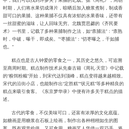
时期，人们将水果切成薄片，晾晒后加入糖浆煮制，制成香
甜可口的果脯。这种果脯不仅具有浓郁的水果香味，还带有
一丝甜蜜的滋味，让人回味无穷。北魏贾思勰的《齐民要
术》一书里，记载了多种果脯制作之法，如“柰脯法”：“柰熟
时，中破，曝干，即成矣。”“枣脯法”：“切枣曝之，干如脯
也。”
糕点也是古人钟爱的零食之一，其历史之悠久，可追溯
至商周时期。糕点制作技术从先秦古籍《周礼·天官》中记载
的“糗饵粉糍”开始，到宋代达到顶峰，糕点变得越来越精致。
宋代的沿街小店，也能制作出“定胜糕”“状元糕”等多种精良的
糕点来吸引食客。《东京梦华录》中便有许多关于糕点的描
述。
古代的零食，不仅美味可口，还富有浓厚的文化底蕴。
如糖画是用糖浆在石板上绘画，制作出各种栩栩如生的图
案，既有观赏价值，又可食用。糖画艺人凭借一双巧手，将