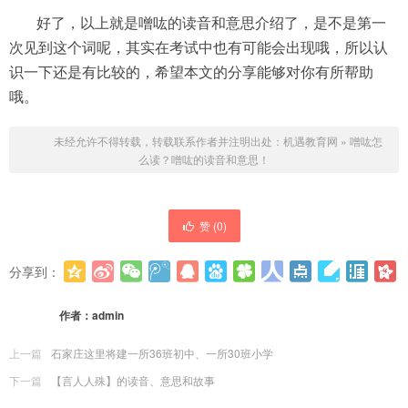
好了，以上就是噌吰的读音和意思介绍了，是不是第一
次见到这个词呢，其实在考试中也有可能会出现哦，所以认
识一下还是有比较的，希望本文的分享能够对你有所帮助
哦。
未经允许不得转载，转载联系作者并注明出处：
机遇教育网
»
噌吰怎
么读？噌吰的读音和意思！
赞 (
0
)
分享到：
更多
(
0
)
作者：
admin
上一篇
石家庄这里将建一所36班初中、一所30班小学
下一篇
【言人人殊】的读音、意思和故事