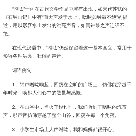
“噌吰”一词在古代文学作品中就有出现，如宋代苏轼的
《石钟山记》中有“而大声发于水上，噌吰如钟鼓不绝”的描
述，用以形容水上发出的洪亮声音，如同钟鼓之声连绵不
绝。
在现代汉语中，“噌吰”仍然保留着这一基本含义，常用于
形容各种洪亮、壮阔的声音。
词语例句
1、钟声噌吰响起，回荡在空旷的广场上，仿佛能穿越千
年时光，唤起人们心中的敬畏与感慨。
2、在山谷中，‌当火车经过时，‌我们听到了噌吰的汽笛
声，‌那声音仿佛穿越了整个山谷，‌回荡在每一个角落。‌
3、小学生市场上人声噌吰，我和妈妈都很开心。