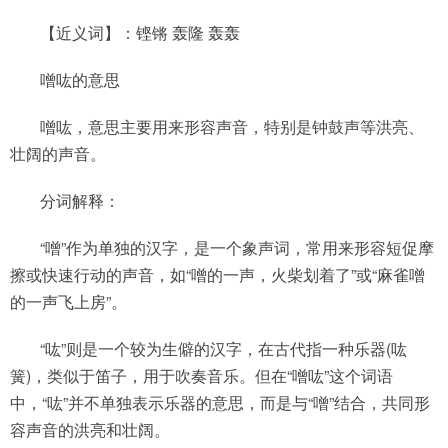
【近义词】：铿锵 轰隆 轰轰
噌吰的意思
噌吰，意思主要用来形容声音，特别是钟鼓声等洪亮、
壮阔的声音。
分词解释：
“噌”作为单独的汉字，是一个象声词，常用来形容短促摩
擦或快速行动的声音，如“噌的一声，火柴划着了”或“麻雀噌
的一声飞上房”。
“吰”则是一个较为生僻的汉字，在古代指一种乐器(吰
簧)，类似于笛子，用于吹奏音乐。但在“噌吰”这个词语
中，“吰”并不单独表示乐器的意思，而是与“噌”结合，共同形
容声音的洪亮和壮阔。