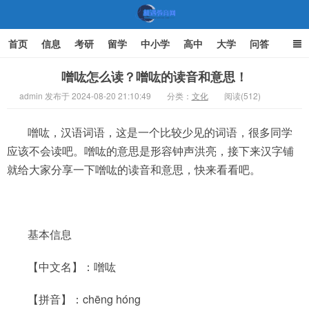
首页
信息
考研
留学
中小学
高中
大学
问答
文化
家庭教育
噌吰怎么读？噌吰的读音和意思！
admin 发布于 2024-08-20 21:10:49
分类：
文化
阅读(512)
机遇教育网
噌吰，汉语词语，这是一个比较少见的词语，很多同学
应该不会读吧。噌吰的意思是形容钟声洪亮，接下来汉字铺
就给大家分享一下噌吰的读音和意思，快来看看吧。
基本信息
【中文名】：噌吰
【拼音】：chēng hóng