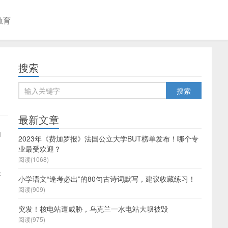
教育
搜索
最新文章
为
2023年《费加罗报》法国公立大学BUT榜单发布！哪个专
业最受欢迎？
阅读(1068)
很
小学语文“逢考必出”的80句古诗词默写，建议收藏练习！
阅读(909)
突发！核电站遭威胁，乌克兰一水电站大坝被毁
阅读(975)