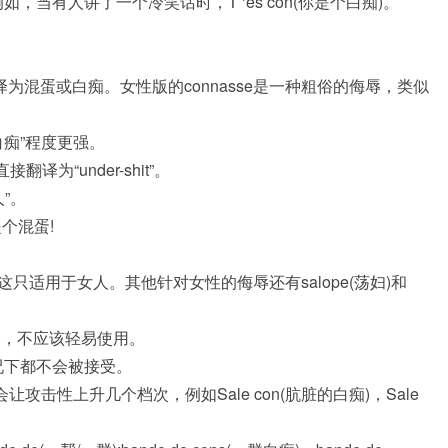
当有人讲了一个冷笑话时，T ‘es con(你是个白痴)。
翻译为混蛋或白痴。女性版的connasse是一种粗俗的侮辱，类似
“白痴”程度更强。
，直接翻译为“under-shit”。
人”。
真是个混蛋!
这只适用于女人。其他针对女性的侮辱还有salope(荡妇)和
辱，不应该轻易使用。
何情况下都不会被接受。
让攻击性上升几个档次，例如Sale con(肮脏的白痴)，Sale