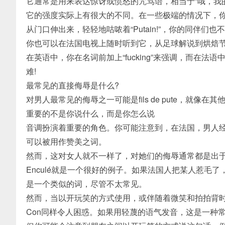
它通常是用来表达惊讶或愤怒的咒骂语，相当于“哦，我
它的强度实际上有很大的不同。在一些极端的情况下，
从门口伸出来，轻轻地咕哝着“Putain!”，你的同伴们
你也可以在法国电视上随时听到它，从足球解说到烘焙
在英语中，你在名词前加上“fucking”来强调，而在法语中，puta
难!
最常见的直接侮辱是什么?
对男人最常见的侮辱之一可能是fils de pute，就
重要的不是你说什么，而是你怎么说
音调扮演着重要的角色。你可能注意到，在法国，男人
可以被用作赞美之词。
然而，这对女人就不一样了，对她们的侮辱通常都是出
Enculé就是一个很好的例子。如果法国人把某人惹毛了，他们会叫他e
是一个类似的词，尽管不太常见。
然而，当以开玩笑的方式使用，或伴随着微笑和拍拍背时，encu
Con同样令人困惑。如果用轻蔑的语气发音，这是一种常见的