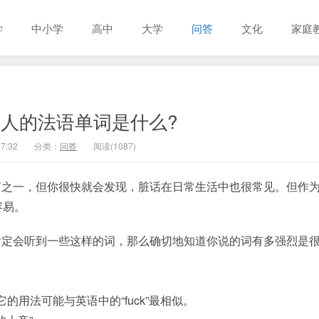
学
中小学
高中
大学
问答
文化
家庭
人的法语单词是什么?
7:32
分类：
问答
阅读(1087)
言之一，但你很快就会发现，脏话在日常生活中也很常见。但作
容易。
肯定会听到一些这样的词，那么确切地知道你说的词有多强烈是
它的用法可能与英语中的“fuck”最相似。