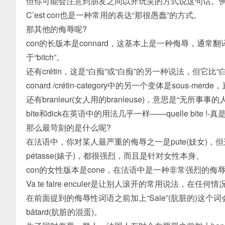
但你可能会注意到朋友之间以开玩笑的方式说这句话。例如，
C’est con也是一种常用的表达“那很愚蠢”的方式。
那其他的侮辱呢?
con的长版本是connard，这基本上是一种侮辱，通常
于“bitch”。
还有crétin，这是“白痴”或“白痴”的另一种说法，但它比
conard /crétin-category中的另一个变体是sous-merde
还有branleur(女人用的branleuse)，意思是“无所事事的
bite和dick在英语中的用法几乎一样——quelle bite !-
那么最苛刻的是什么呢?
在法语中，你对某人最严重的侮辱之一是pute(妓女)，但
pétasse(婊子)，都很强烈，而且是针对女性本身。
con的女性版本是cone，在法语中是一种非常强烈的侮
Va te faire enculer是让别人滚开的常用说法，在任
在前面提到的侮辱性词语之前加上“Sale”(肮脏的)这个词会
bâtard(肮脏的混蛋)。