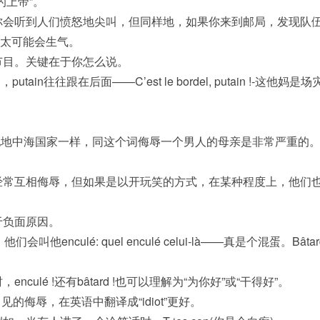
的上帝”。
你会听到人们愤怒地尖叫，但同样地，如果你来到邮局，发现队
也不太可能会生气。
节目。关键在于你怎么说。
in往往跟在后面——C’est le bordel, putain !-这他妈是场
像在其他地中海国家一样，同这个词侮辱一个男人的母亲是非常严重的
经常互相侮辱，但如果是以开玩笑的方式，在某种程度上，他们
于负面原因。
nculé: quel enculé celui-là——真是个混蛋。Bâtar
lé !还有bâtard !也可以理解为“为你好”或“干得好”。
侮辱，在英语中翻译成“idiot”更好。