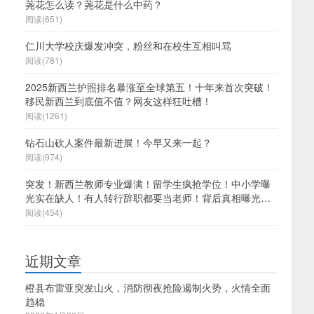
荛花怎么读？荛花是什么中药？
阅读(651)
仁川大学校庆爆发冲突，粉丝和在校生互相叫骂
阅读(781)
2025新西兰护照排名暴涨至全球第五！十年来首次突破！
移民新西兰到底值不值？网友这样狂吐槽！
阅读(1261)
钻石山砍人案件最新进展！今早又来一起？
阅读(974)
突发！新西兰教师专业爆满！留学生疯抢学位！中小学曝
光实在缺人！有人转行辞职都要当老师！背后真相曝光…
阅读(454)
近期文章
橙县布雷亚突发山火，消防彻夜抢险遏制火势，火情全面
趋稳