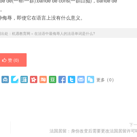
/一群):bande de cons(一群白痴)，bande de
等。
成一种侮辱，即使它在语言上没有什么意义。
明出处：
机遇教育网
»
在法语中最侮辱人的法语单词是什么?
赞 (
0
)
更多
(
0
)
下
法国居留：身份改变后需要更改法国居留许可