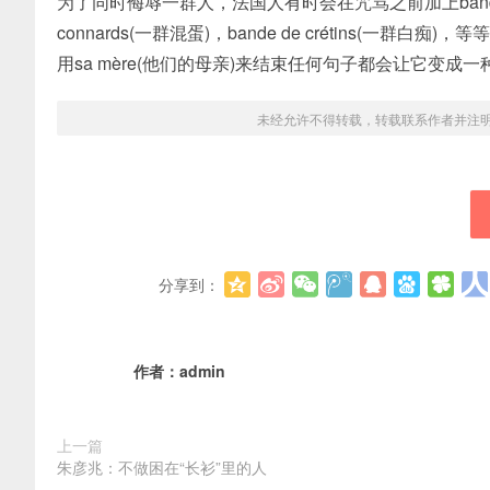
为了同时侮辱一群人，法国人有时会在咒骂之前加上bande de(一帮
connards(一群混蛋)，bande de crétins(一群白痴)，等
用sa mère(他们的母亲)来结束任何句子都会让它变
未经允许不得转载，转载联系作者并注
分享到：
作者：
admin
上一篇
朱彦兆：不做困在“长衫”里的人