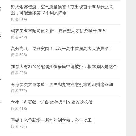
野火烟雾侵袭，空气质量预警！或出现首个90华氏度高
伍
温，可能连续第12个周六降雨
阅读(514)
码农失业率超均值 2 倍，复合型人才薪资飙升 35%
灾
阅读(452)
高分亮眼、逆袭突围！武汉一高中首届高考大放异彩！
阅读(536)
。
加拿大有27%的配偶担保移民申请被拒：根本原因是这个
阅读(236)
也
有毒藻类大量繁殖！居民和宠物注意别靠近加州这些湖
阅读(772)
d
学生「AI冤狱」渐多 软件误判？建议这么做
阅读(418)
重磅！光谷新增一所九年制学校，今年动工！
阅读(704)