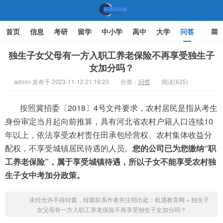
首页
信息
考研
留学
中小学
高中
大学
问答
文化
家庭教育
独生子女父母有一方入职工养老保险不再享受独生子
女加分吗？
机遇教育网
admin 发布于 2023-11-12 21:19:20
分类：
问答
阅读(625)
按照冀招委〔2018〕4号文件要求，农村居民是指从考生
身份审定当月起向前推算，具有河北省农村户籍人口连续10
年以上，依法享受农村责任田承包经营权、农村集体收益分
配权，不享受城镇居民待遇的人员。
您的公司已为您缴纳“职
工养老保险”，属于享受城镇待遇，所以子女不能享受农村独
生子女中考加分政策。
未经允许不得转载，转载联系作者并注明出处：
机遇教育网
»
独生子
女父母有一方入职工养老保险不再享受独生子女加分吗？