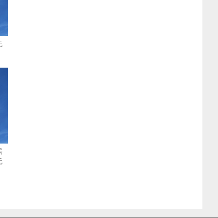
无
居
无