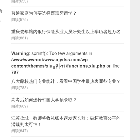
收
阅读(653)
街
普通家庭为何要选择西班牙留学？
息
阅读(575)
重庆去年辖内银行保险从业人员研究生以上学历者超万名
阅读(881)
技
Warning
: sprintf(): Too few arguments in
/www/wwwroot/www.xjydss.com/wp-
content/themes/xiu╓ў╠т1/functions.xiu.php
on line
？
797
八大藤校热门专业统计，看看中国学生最热衷哪些专业？
阅读(788)
高考后如何选择韩国大学预录取？
阅读(669)
江苏盐城一教师将收礼账本误发家长群：破坏教育公平的
潜规则太可怕！
阅读(847)