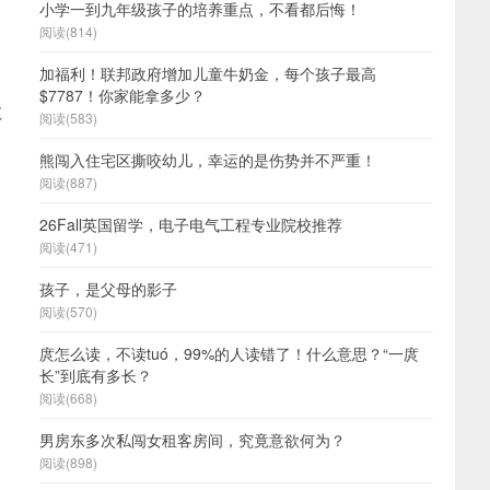
小学一到九年级孩子的培养重点，不看都后悔！
阅读(814)
加福利！联邦政府增加儿童牛奶金，每个孩子最高
$7787！你家能拿多少？
教
阅读(583)
熊闯入住宅区撕咬幼儿，幸运的是伤势并不严重！
阅读(887)
26Fall英国留学，电子电气工程专业院校推荐
阅读(471)
孩子，是父母的影子
阅读(570)
庹怎么读，不读tuó，99%的人读错了！什么意思？“一庹
长”到底有多长？
阅读(668)
男房东多次私闯女租客房间，究竟意欲何为？
阅读(898)