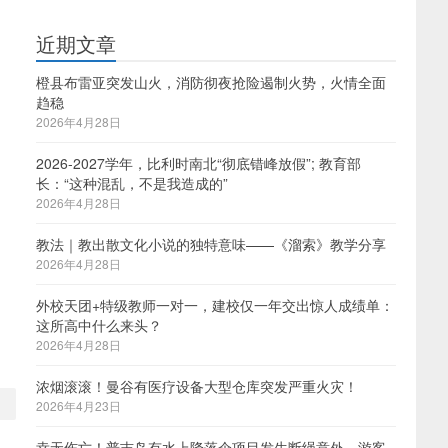
近期文章
橙县布雷亚突发山火，消防彻夜抢险遏制火势，火情全面
趋稳
2026年4月28日
2026-2027学年，比利时南北“彻底错峰放假”; 教育部
长：“这种混乱，不是我造成的”
2026年4月28日
教法｜教出散文化小说的独特意味——《溜索》教学分享
2026年4月28日
外校天团+特级教师一对一，建校仅一年交出惊人成绩单：
这所高中什么来头？
2026年4月28日
浓烟滚滚！曼谷有医疗设备大型仓库突发严重火灾！
2026年4月23日
幸无伤亡！普吉岛有水上降落伞项目发生断绳意外，游客