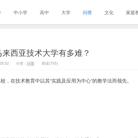
学
中小学
高中
大学
问答
文化
家庭
马来西亚技术大学有多难？
28:32
分类：
问答
阅读(705)
校，在技术教育中以其“实践及应用为中心”的教学法而领先。