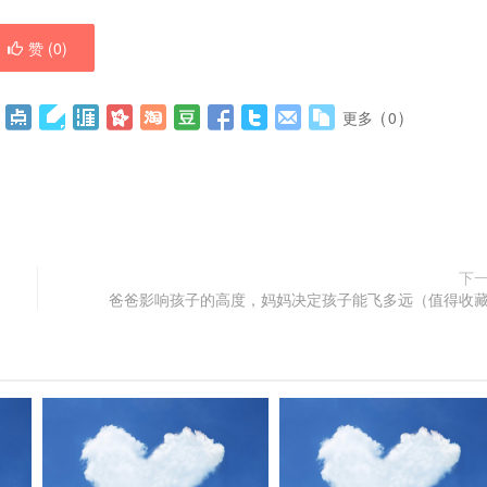
赞 (
0
)
更多
(
0
)
下
爸爸影响孩子的高度，妈妈决定孩子能飞多远（值得收