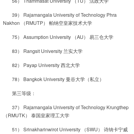
56） Thammasat University （TU） 法政大学
39） Rajamangala University of Technology Phra
Nakhon （RMUTP） 帕纳空皇家技术大学
75） Assumption University （AU） 易三仓大学
83） Rangsit University 兰实大学
82） Payap University 西北大学
78） Bangkok University 曼谷大学（私立）
第三等级：
37） Rajamangala University of Technology Krungthep
（RMUTK） 泰国皇家理工大学
51） Srinakharinwirot University （SWU） 诗纳卡宁威