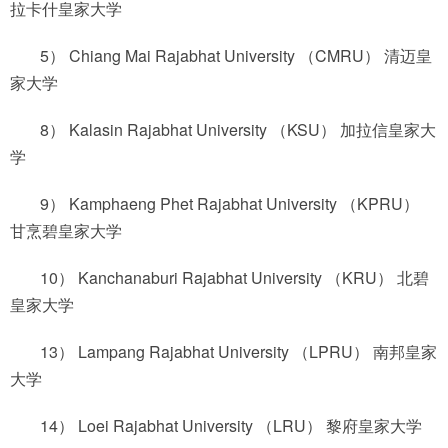
拉卡什皇家大学
5） Chiang Mai Rajabhat University （CMRU） 清迈皇
家大学
8） Kalasin Rajabhat University （KSU） 加拉信皇家大
学
9） Kamphaeng Phet Rajabhat University （KPRU）
甘烹碧皇家大学
10） Kanchanaburi Rajabhat University （KRU） 北碧
皇家大学
13） Lampang Rajabhat University （LPRU） 南邦皇家
大学
14） Loei Rajabhat University （LRU） 黎府皇家大学