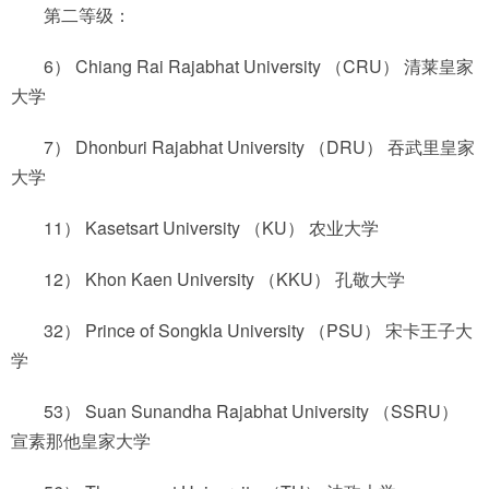
第二等级：
6） Chiang Rai Rajabhat University （CRU） 清莱皇家
大学
7） Dhonburi Rajabhat University （DRU） 吞武里皇家
大学
11） Kasetsart University （KU） 农业大学
12） Khon Kaen University （KKU） 孔敬大学
32） Prince of Songkla University （PSU） 宋卡王子大
学
53） Suan Sunandha Rajabhat University （SSRU）
宣素那他皇家大学