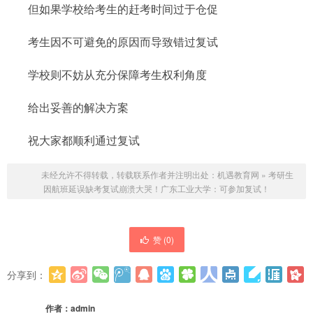
但如果学校给考生的赶考时间过于仓促
考生因不可避免的原因而导致错过复试
学校则不妨从充分保障考生权利角度
给出妥善的解决方案
祝大家都顺利通过复试
未经允许不得转载，转载联系作者并注明出处：
机遇教育网
»
考研生
因航班延误缺考复试崩溃大哭！广东工业大学：可参加复试！
赞 (
0
)
分享到：
更多
(
0
)
作者：
admin