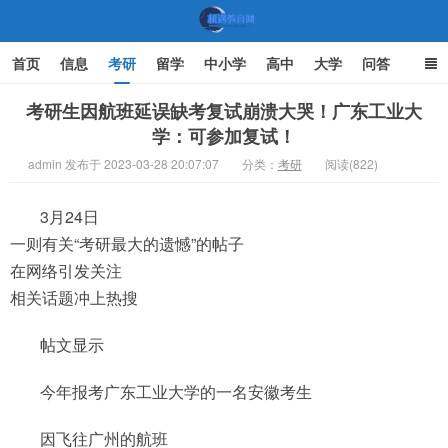
首页
信息
考研
留学
中小学
高中
大学
问答
文化
家庭教育
考研生因航班延误缺考复试崩溃大哭！广东工业大
学：可参加复试！
机遇教育网
admin 发布于 2023-03-28 20:07:07
分类：
考研
阅读(822)
3月24日
一则有关“考研最大的遗憾”的帖子
在网络引发关注
相关话题冲上热搜
帖文显示
今年报考广东工业大学的一名安徽考生
因飞往广州的航班