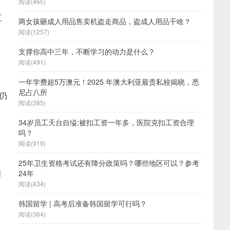
阅读(465)
直
两女孩砸成人用品售卖机盗走商品，盗成人用品干啥？
阅读(1257)
支撑你高中三年，不断学习的动力是什么？
阅读(491)
一年学费超5万澳元！2025 年澳大利亚最贵私校揭晓，悉
尼占八所
仍
阅读(385)
34岁员工天台自缢:被扣工资一年多，医院克扣工资合理
吗？
阅读(919)
25年卫生资格考试还有降分政策吗？哪些地区可以？参考
间
24年
阅读(434)
韩国留学 | 高考后准备韩国留学可行吗？
阅读(364)