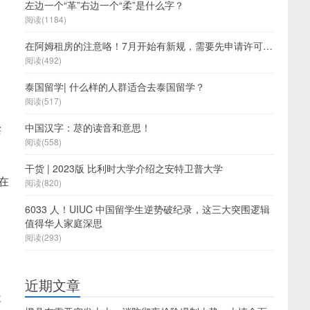
左边一个“革”右边一个“柔”是什么字？
阅读(1184)
在阿姆租房的注意咯！7月开始有新规，需要先申请许可…
阅读(492)
泰国留学| 什么样的人群适合去泰国留学？
阅读(517)
读
中国汉字：荩的读音和意思！
阅读(558)
干货 | 2023版 比利时大学介绍之安特卫普大学
在
阅读(820)
6033 人！UIUC 中国留学生逆势破纪录，这三大突围逻辑
值得华人家庭深思
阅读(293)
近期文章
要