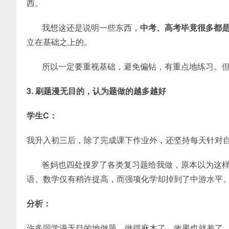
西。
我想这还是说明一些东西，
中考、高考毕竟很多都
立在基础之上的。
所以一定要重视基础，避免偏钻，有重点地练习。但
3. 刷题漫无目的，认为题做的越多越好
学生C：
我升入初三后，除了完成课下作业外，还坚持每天针对
爸妈也四处搜罗了各类复习题给我做，原本以为这
语、数学仅有稍许提高，而强项化学却掉到了中游水平
分析：
许多同学漫无目的地做题，做得麻木了，效果也就差了