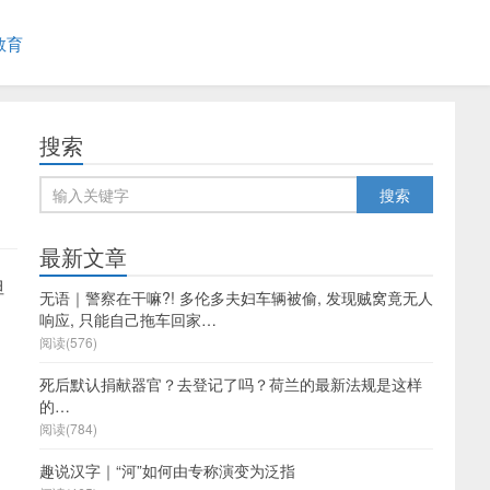
教育
搜索
最新文章
但
无语｜警察在干嘛?! 多伦多夫妇车辆被偷, 发现贼窝竟无人
响应, 只能自己拖车回家…
阅读(576)
死后默认捐献器官？去登记了吗？荷兰的最新法规是这样
的…
阅读(784)
趣说汉字｜“河”如何由专称演变为泛指