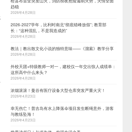
橙县布雷亚突发山火，消防彻夜抢险遏制火势，火情全面
趋稳
2026年4月28日
那
2026-2027学年，比利时南北“彻底错峰放假”; 教育部
长：“这种混乱，不是我造成的”
2026年4月28日
教法｜教出散文化小说的独特意味——《溜索》教学分享
2026年4月28日
外校天团+特级教师一对一，建校仅一年交出惊人成绩单：
这所高中什么来头？
2026年4月28日
时
浓烟滚滚！曼谷有医疗设备大型仓库突发严重火灾！
2026年4月23日
幸无伤亡！普吉岛有水上降落伞项目发生断绳意外，游客
与教练坠海！
2026年4月23日